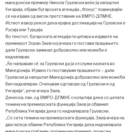
македонски премиер Никола Груевски веќе ја напуштил
Унгарија, објави бугарската агенција „Фокус“ повикувајќи
се на изјава од висок претставник на ВМРО-ДПМНЕ.
Истиот извор рекол дека крајна дестинација на Груевски е
Русија или Турција.
Во текстот, бугарската агенција ги цитира и изјавите на
премиерот Зоран Заев кој вчера го постави прашањето
дали Груевски заминал доброволно или можеби е
киднапиран.
„Ќе направам сè за Груевски да ја отслужи казната во
Македонија. И јавно го поставувам прашањето – дали
Груевски ја напуштил Македонија доброволно или можеби
бил киднапиран. Очекувам одговори од Груевски и од
Унгарија“, рече вчера Заев.
Денеска, пак, од ВМРО-ДПМНЕ соопштија дека со целата
тежина на премиерската функција Заев ја обвинил
Република Унгарија дека го киднапирала Груевски.
„Со сета тежина на премиерската функција, Заев вчера на
два пати ја обвини Република Унгарија дека киднапирала
македонски граѓанин, поранешен премиер, почесен