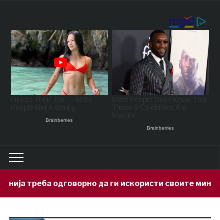
ворно да ги искористи своите минерални богатства