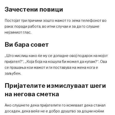
Зачестени повици
Постојат три причини зошто мажот го зема телефонот во
рака: поради работа, во итни случаи и за да го слушне
нејзиниот глас.
Ви бара совет
„Што мислиш како ќе му се допадне овој подарок на мојот
пријател?“, „Која боја на кошула би можел да купам?“. Ова
се прашања кои мажот и ги поставува на жена кога е
заљубен.
Пријателите измислуваат шеги
на негова сметка
Ако слушнете дека пријателите го исмеваат дека станал
досаден, дека веќе не е добро друштво за доцни ноќни