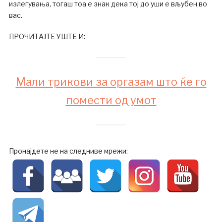
излегувања, тогаш тоа е знак дека тој до уши е вљубен во
вас.
ПРОЧИТАЈТЕ УШТЕ И:
Мали трикови за оргазам што ќе го
помести од умот
Пронајдете не на следниве мрежи: