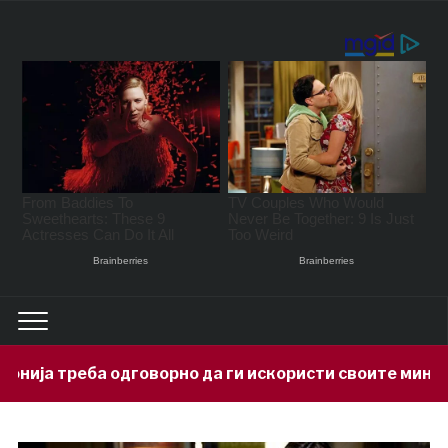
ворно да ги искористи своите минерални богатства