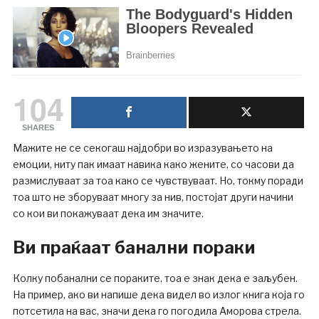
104
SHARES
Мажите не се секогаш најдобри во изразувањето на
емоции, ниту пак имаат навика како жените, со часови да
размислуваат за тоа како се чувствуваат. Но, токму поради
тоа што не зборуваат многу за нив, постојат други начини
со кои ви покажуваат дека им значите.
Ви праќаат банални пораки
Колку побанални се пораките, тоа е знак дека е заљубен.
На пример, ако ви напише дека видел во излог книга која го
потсетила на вас, значи дека го погодила Аморова стрела.