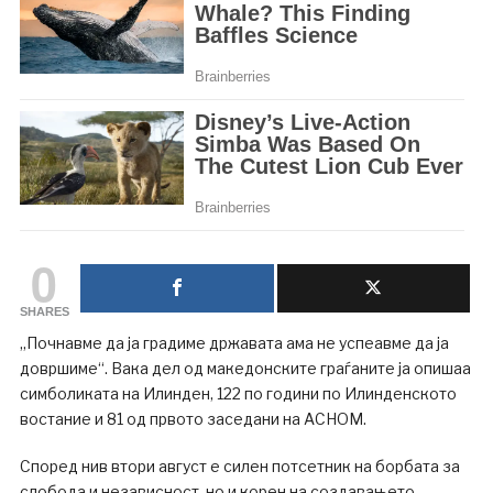
0
SHARES
„Почнавме да ја градиме државата ама не успеавме да ја
довршиме“. Вака дел од македонските граѓаните ја опишаа
симболиката на Илинден, 122 по години по Илинденското
востание и 81 од првото заседани на АСНОМ.
Според нив втори август е силен потсетник на борбата за
слобода и независност, но и корен на создавањето