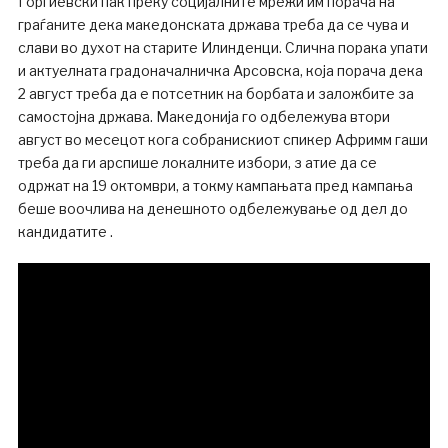
Ѓорѓиевски пак преку социјалните мрежи им порача на
граѓаните дека македонската држава треба да се чува и
слави во духот на старите Илинденци. Слична порака упати
и актуелната градоначалничка Арсовска, која порача дека
2 август треба да е потсетник на борбата и заложбите за
самостојна држава. Македонија го одбележува втори
август во месецот кога собранискиот спикер Афримм гаши
треба да ги арспише локалните избори, з атие да се
одржат на 19 октомври, а токму кампањата пред кампања
беше воочлива на денешното одбележување од дел до
кандидатите .