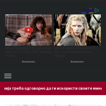
орно да ги искористи своите минерални богатства