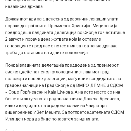
независна држава.
Државниот врв пак, денеска од различни локации упати
пораки до граѓаните. Премиерот Христијан Мицкоски ја
предводеше валдината делегација во Скопје го честиташе
2 август и порача дека жртвата која ја оставиле
генерациите пред нас е потсетник за тоа каква држава
треба да оставиме на идните поколенија.
Покрај владината делегација предводена од премиерот,
свежо цвеќе на неколку локации низ главниот град
положија и повеќе делегации , меѓу кои и кандидатите за
градоначалници на Град Скопје од ВМРО-ДПМНЕ и СДСМ
– Орце Ѓорѓиевски и Каја Шукова. А на исто место со нив
беше и и актуелната градоначалничка Данела Арсовска,
како и кандидатот з аградоначалник на Чаир и прв
вицепремиер ИЗет Меџити. За потпретседателката СДСМ
Илинден мора да биде показател за иднината.