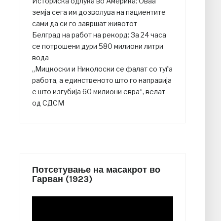
Историска одлука во Америка: Оваа
земја сега им дозволува на пациентите
сами да си го завршат животот
Белград на работ на рекорд: За 24 часа
се потрошени дури 580 милиони литри
вода
„Мицкоски и Николоски се фалат со туѓа
работа, а единственото што го направија
е што изгубија 60 милиони евра“, велат
од СДСМ
Потсетување на масакрот во
Гарван (1923)
Video
Player