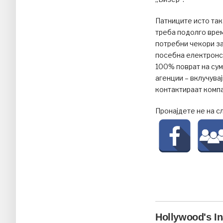
Патниците исто так
треба подолго врем
потребни чекори за
посебна електронск
100% поврат на сум
агенции – вклучувај
контактираат компа
Пронајдете не на с