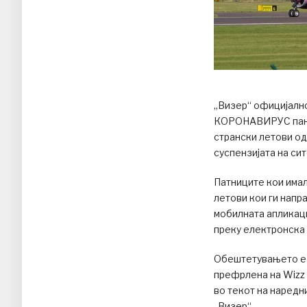
„Визер“ официјално
КОРОНАВИРУС панде
странски летови од
суспензијата на сит
Патниците кои има
летови кои ги напр
мобилната апликаци
преку електронска 
Обештетувањето е 1
префрлена на Wizz 
во текот на наредн
„Визер“.