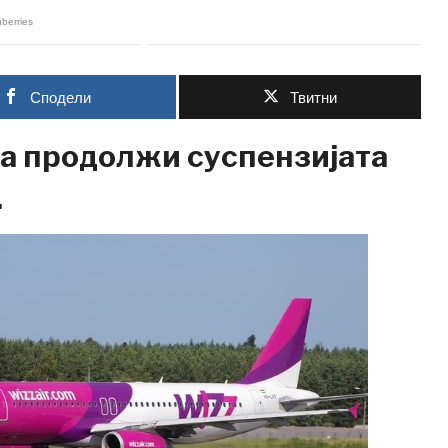
Сподели
Твитни
ја продолжи суспензијата
.