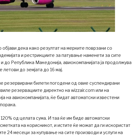
 објави дека како резултат на мерките поврзани со
мијата и рестрикциите за патување наменети за сите
 и до Република Македонија, авиокомпанијата ја продолжува
е летови до земјата до 16 мај.
ле резервирани билети погодени од овие суспендирани
авиле резервациите директно на wizzair.com или на
ја на авиокомпанијата, ќе бидат автоматски известени
порака.
20% од целата сума. И таа ќе им бидe автоматски
сметката на корисникот, и истите ќе можат да ги искористат
ите 24 месеци за купување на сите производи и услуги на