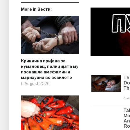
More in Вести:
Кривична пријава за
кумановец, полицијата му
пронашла амефамин и
марихуана во возилото
6.August.2026