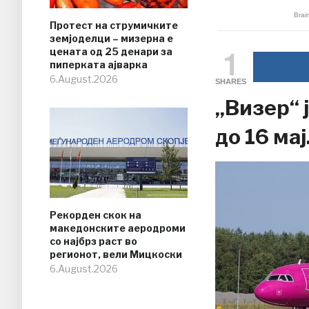
Протест на струмичките
земјоделци – мизерна е
1
цената од 25 денари за
пиперката ајварка
6.August.2026
SHARES
„Визер“ 
до 16 мај
Рекорден скок на
македонските аеродроми
со најбрз раст во
регионот, вели Мицкоски
6.August.2026