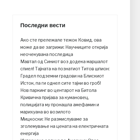
Последни вести
Ако сте прележале тежок Ковид, ова
може да ве загрижи: Научниците открија
неочекувана последица
Mавтал од Синиот воз додека маршалот
спиел! Тајната на познатиот Титов шпион:
Градел подземни градови на Блискиот
Исток, па ги однел сите тајни во гроб!
Нов паркинг во центарот на Битола
Кривична пријава за кумановец,
полицијата му пронашла амефамин и
марихуана во возилото
Мицкоски: Не размислуваме за
зголемување на цената на електричната
енергија