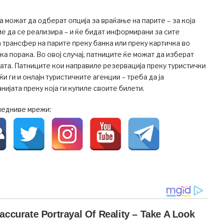
а можат да одберат опција за враќање на парите – за која
е да се реализира – и ќе бидат информирани за сите
 трансфер на парите преку банка или преку картичка во
а порака. Во овој случај, патниците ќе можат да изберат
ата. Патниците кои направиле резервација преку туристички
ќи ги и онлајн туристичките агенции – треба да ја
нијата преку која ги купиле своите билети.
ледниве мрежи: