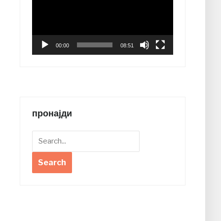
00:00
08:51
пронајди