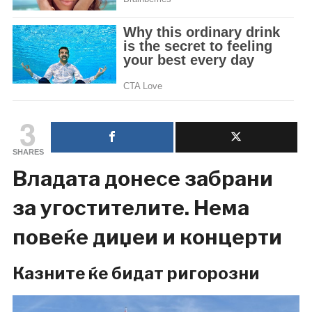
3
SHARES
Владата донесе забрани
за угостителите. Нема
повеќе диџеи и концерти
Казните ќе бидат ригорозни