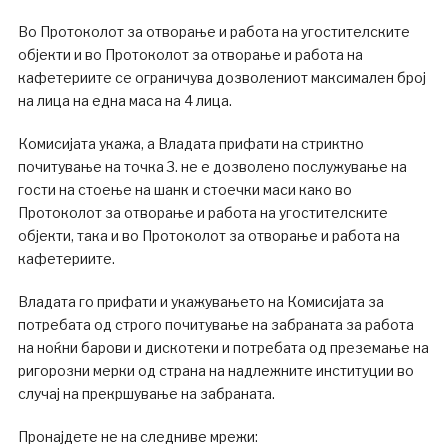
Во Протоколот за отворање и работа на угостителските
објекти и во Протоколот за отворање и работа на
кафетериите се ограничува дозволениот максимален број
на лица на една маса на 4 лица.
Комисијата укажа, а Владата прифати на стриктно
почитување на точка 3. не е дозволено послужување на
гости на стоење на шанк и стоечки маси како во
Протоколот за отворање и работа на угостителските
објекти, така и во Протоколот за отворање и работа на
кафетериите.
Владата го прифати и укажувањето на Комисијата за
потребата од строго почитување на забраната за работа
на ноќни барови и дискотеки и потребата од преземање на
ригорозни мерки од страна на надлежните институции во
случај на прекршување на забраната.
Пронајдете не на следниве мрежи: