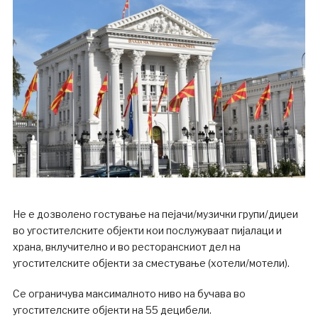
Не е дозволено гостување на пејачи/музички групи/диџеи
во угостителските објекти кои послужуваат пијалаци и
храна, вклучително и во ресторанскиот дел на
угостителските објекти за сместување (хотели/мотели).
Се ограничува максималното ниво на бучава во
угостителските објекти на 55 децибели.