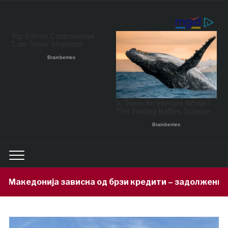
на од брзи кредити – задолжени 333 милиони евра за 