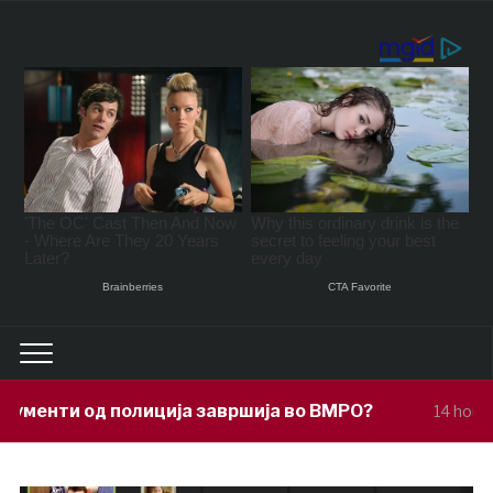
ција завршија во ВМРО?
Под покров
14 hours ago