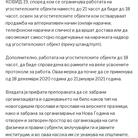
КОВИД-19, според кои се ограничува работата на
угостителските објекти наместо до 21 часот да биде до 18
часот, освен за угостителските објекти кои остваруваат
продажба на алтернативен начин (онлајн нарачки,
телефонски нарачки и слично) и да вршат достава или да
овозможат самостојно подигнување на нарачката надвор
од угостителскиот објект (преку штанд/пулт).
Дополнително, работата на угостителските објекти до 18
часот, да биде спроведена во рамките на веќе усвоените
протоколи за работа. Оваа мерка да почне да се применува
од 18 декември 2020 година до 21 јануари 2021 година.
Владата ја прифати препораката да се забрани
организацијата и одржувањето на било каков тип на
новогодишни прослави и прослави на верските празници,
како и забрана за организирање на Нова Година на
отворен и затворен простор во организација на сите
физички и правни субјекти, вклучувајќи ги и јавните
институции, и во оваа насока им се укажува на општините,