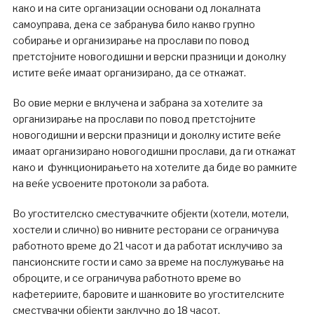
како и на сите организации основани од локалната
самоуправа, дека се забранува било какво групно
собирање и организирање на прослави по повод
претстојните новогодишни и верски празници и доколку
истите веќе имаат организирано, да се откажат.
Во овие мерки е вклучена и забрана за хотелите за
организирање на прослави по повод претстојните
новогодишни и верски празници и доколку истите веќе
имаат организирано новогодишни прослави, да ги откажат
како и функционирањето на хотелите да биде во рамките
на веќе усвоените протоколи за работа.
Во угостителско сместувачките објекти (хотели, мотели,
хостели и слично) во нивните ресторани се ограничува
работното време до 21 часот и да работат исклучиво за
пансионските гости и само за време на послужување на
оброците, и се ограничува работното време во
кафетериите, баровите и шанковите во угостителските
сместувачки објекти заклучно до 18 часот.