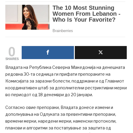
0
SHARES
Владата на Република Северна Македонија на денешната
редовна 30-та седница ги прифати препораките на
Комисијата за заразни болести, поддржани и од Главниот
координативен штаб за дополнителни рестриктивни мерки
во периодот од 18 декември до 20 јануари.
Согласно овие препораки, Владата донесе измени и
дополнувања на Одлуката за превентивни препораки,
времени мерки, наредени мерки, наменски протоколи,
планови и алгоритми за постапување за заштита од