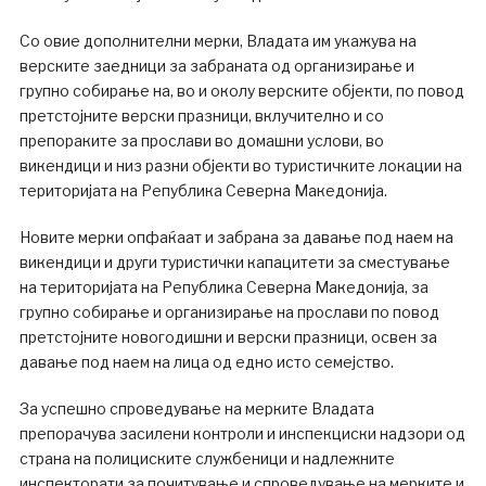
Со овие дополнителни мерки, Владата им укажува на
верските заедници за забраната од организирање и
групно собирање на, во и околу верските објекти, по повод
претстојните верски празници, вклучително и со
препораките за прослави во домашни услови, во
викендици и низ разни објекти во туристичките локации на
територијата на Република Северна Македонија.
Новите мерки опфаќаат и забрана за давање под наем на
викендици и други туристички капацитети за сместување
на територијата на Република Северна Македонија, за
групно собирање и организирање на прослави по повод
претстојните новогодишни и верски празници, освен за
давање под наем на лица од едно исто семејство.
За успешно спроведување на мерките Владата
препорачува засилени контроли и инспекциски надзори од
страна на полициските службеници и надлежните
инспекторати за почитување и спроведување на мерките и