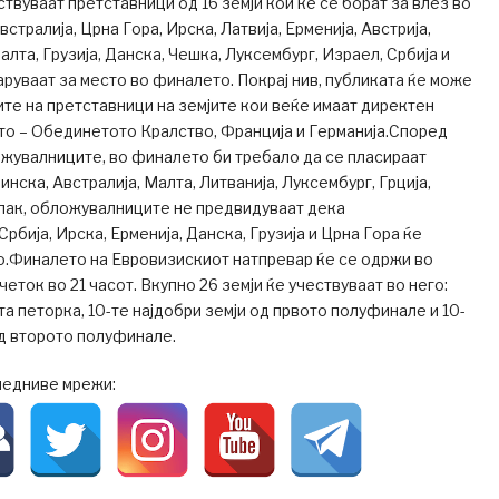
твуваат претставници од 16 земји кои ќе се борат за влез во
тралија, Црна Гора, Ирска, Латвија, Ерменија, Австрија,
Малта, Грузија, Данска, Чешка, Луксембург, Израел, Србија и
руваат за место во финалето. Покрај нив, публиката ќе може
ите на претставници на земјите кои веќе имаат директен
то – Обединетото Кралство, Франција и Германија.Според
жувалниците, во финалето би требало да се пласираат
инска, Австралија, Малта, Литванија, Луксембург, Грција,
епак, обложувалниците не предвидуваат дека
рбија, Ирска, Ерменија, Данска, Грузија и Црна Гора ќе
о.Финалето на Евровизискиот натпревар ќе се одржи во
почеток во 21 часот. Вкупно 26 земји ќе учествуваат во него:
та петорка, 10-те најдобри земји од првото полуфинале и 10-
од второто полуфинале.
ледниве мрежи: