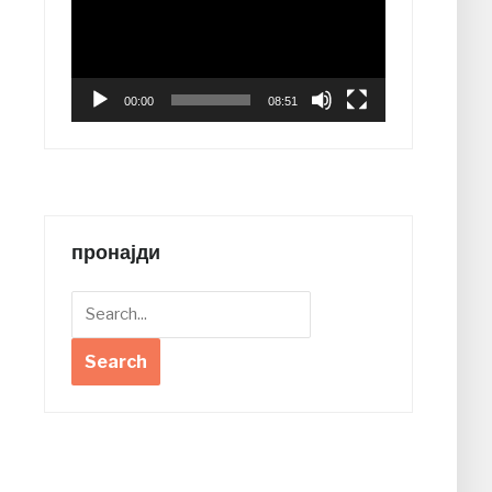
00:00
08:51
пронајди