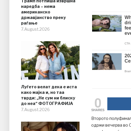
Трамп потпиша извршна
наредба – нема
американско
државјанство преку
раѓање
7.August.2026
Луѓето велат дека е иста
како мајка и, но таа
0
тврди: „Не сум ни блиску
до неа“ ФОТОГРАФИЈА
7.August.2026
SHARES
Второто полуфинале
одржи вечерва во С