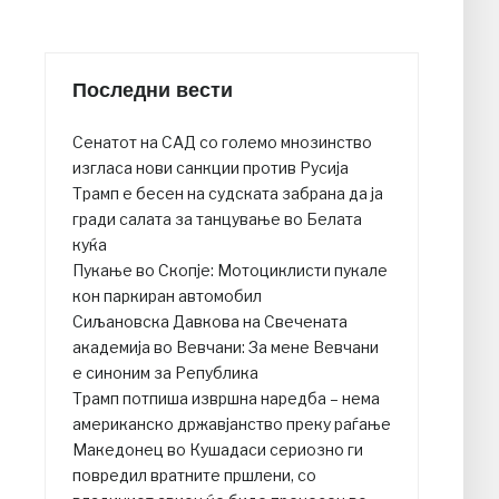
Последни вести
Сенатот на САД со големо мнозинство
изгласа нови санкции против Русија
Трамп е бесен на судската забрана да ја
гради салата за танцување во Белата
куќа
Пукање во Скопје: Мотоциклисти пукале
кон паркиран автомобил
Сиљановска Давкова на Свечената
академија во Вевчани: За мене Вевчани
е синоним за Република
Трамп потпиша извршна наредба – нема
американско државјанство преку раѓање
Македонец во Кушадаси сериозно ги
повредил вратните пршлени, со