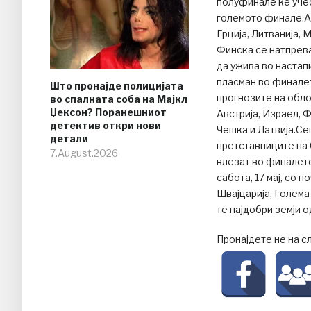
полуфинале ќе учес
големото финале.Авс
Грција, Литванија, 
Финска се натпрева
да ужива во настап
пласман во финале
Што пронајде полицијата
прогнозите на обло
во спалната соба на Мајкл
Џексон? Поранешниот
Австрија, Израел, Ф
детектив откри нови
Чешка и Латвија.С
детали
претставниците на С
7.August.2026
влезат во финалет
сабота, 17 мај, со 
Швајцарија, Голема
те најдобри земји 
Пронајдете не на с