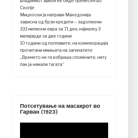
владиниот авион ќе биде пренесен во
Скопје
Мицкоски ја направи Македонија
зависна од брзи кредити – задолжени
333 милиони евра за 71 ден, најмалку 3
милијарди за две години
10 години од поплавите, на комеморација
прочитани имињата на загинатите:
„Времето не ги избриша спомените, ниту
пак ја намали тагата“
Потсетување на масакрот во
Гарван (1923)
Video
Player