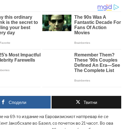
Сподели
Твитни
 на 69-то издание на Евровизискиот натпревар ќе се
ент Јакобсхале во Базел, со почеток во 21 часот. Во ова