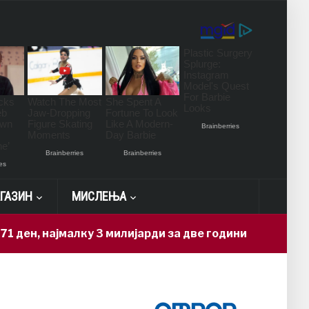
ГАЗИН
МИСЛЕЊА
ајмалку 3 милијарди за две години
Н
9 hours ago