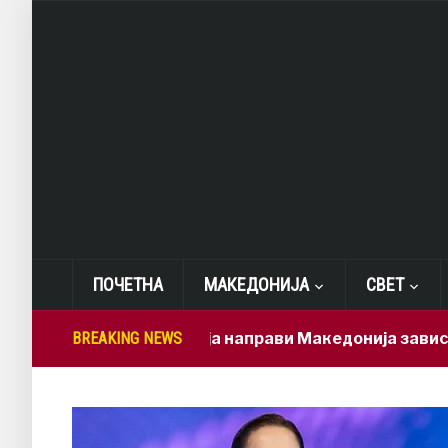
ПОЧЕТНА
МАКЕДОНИЈА
СВЕТ
Мицкоски ја направи Македонија зависна од брз
BREAKING NEWS