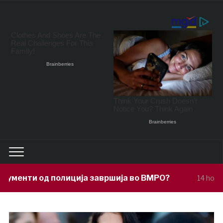
ја завршија во ВМРО?
Под покровит
14 hours ago