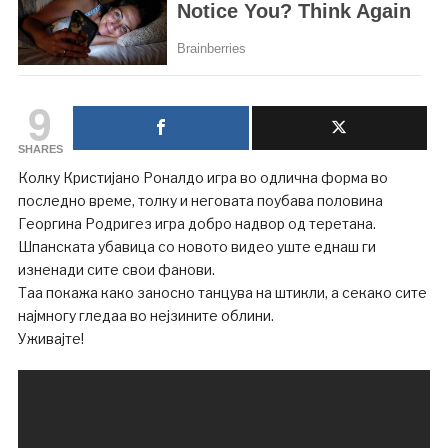
9
SHARES
Колку Кристијано Роналдо игра во одлична форма во
последно време, толку и неговата поубава половина
Георгина Родригез игра добро надвор од теретана.
Шпанската убавица со новото видео уште еднаш ги
изненади сите свои фанови.
Таа покажа како заносно танцува на штикли, а секако сите
најмногу гледаа во нејзините облини.
Уживајте!