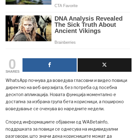
0
SHARES
WhatsApp почнува да воведува гласовни и видео повици
директно на веб-верзијата, без потреба од посебна
десктоп апликација. Новата функција моментално е
достапна за избрана група бета корисници, а пошироко
воведување се очекува во наредните недели.
Според информациите објавени од WABetainfo,
поддршката за повици се однесува на индивидуални
разговори, што значи дека корисниците можат да