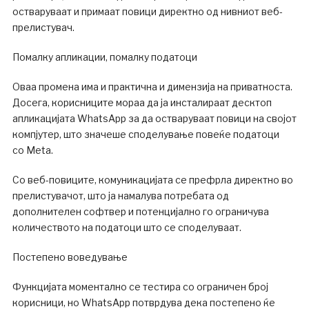
остваруваат и примаат повици директно од нивниот веб-
прелистувач.
Помалку апликации, помалку податоци
Оваа промена има и практична и димензија на приватноста.
Досега, корисниците мораа да ја инсталираат десктоп
апликацијата WhatsApp за да остваруваат повици на својот
компјутер, што значеше споделување повеќе податоци
со Meta.
Со веб-повиците, комуникацијата се префрла директно во
прелистувачот, што ја намалува потребата од
дополнителен софтвер и потенцијално го ограничува
количеството на податоци што се споделуваат.
Постепено воведување
Функцијата моментално се тестира со ограничен број
корисници, но WhatsApp потврдува дека постепено ќе