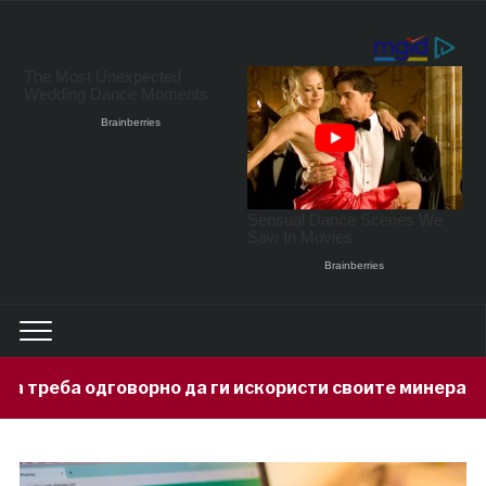
 да ги искористи своите минерални богатства