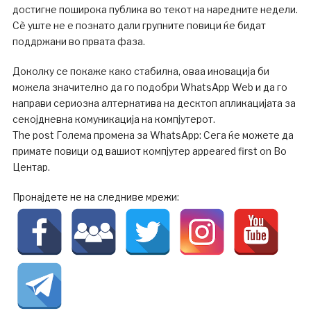
достигне поширока публика во текот на наредните недели.
Сè уште не е познато дали групните повици ќе бидат
поддржани во првата фаза.
Доколку се покаже како стабилна, оваа иновација би
можела значително да го подобри WhatsApp Web и да го
направи сериозна алтернатива на десктоп апликацијата за
секојдневна комуникација на компјутерот.
The post Голема промена за WhatsApp: Сега ќе можете да
примате повици од вашиот компјутер appeared first on Во
Центар.
Пронајдете не на следниве мрежи: