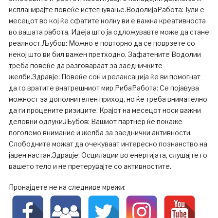
испланирајте повеќе истегнување.ВодолијаРабота: Јули е
месецот во кој ќе сфатите колку ви е важна креативноста
во вашата работа. Идеја што ја одложувавте може да стане
реалност.Љубов: Можно е повторно да се поврзете со
некој што ви бил важен претходно. Зафатените Водолии
треба повеќе да разговараат за заедничките
желби.Здравје: Повеќе сон и релаксација ќе ви помогнат
да го вратите внатрешниот мир.РибаРабота: Се појавува
можност за дополнителен приход, но ќе треба внимателно
да ги процените ризиците. Крајот на месецот носи важни
деловни одлуки.Љубов: Вашиот партнер ќе покаже
поголемо внимание и желба за заеднички активности.
Слободните можат да очекуваат интересно познанство на
јавен настан.Здравје: Осцилации во енергијата, слушајте го
вашето тело и не претерувајте со активностите.
Пронајдете не на следниве мрежи: