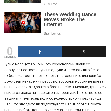
0
SHARES
Јули е месецот во кој многу хороскопски знаци се
соочуваат со неочекувани одлуки и пресврти што ќе го
одбележат остатокот од летото. Деловните планови ќе
доживеат ненадејни пресврти, љубовните врски ќе влезат
во нови фази, а здравјето бара повеќе внимание, трпение и
прилагодување на високите температури. Подгответе се
за динамичен месец полн со можности, но и предизвици.
Еве што ѕвездите ви подготвуваат.ОвенРабота: Вашата
напорна работа конечно излегува на виделина преку