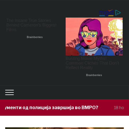
ција завршија во ВМРО?
Под покров
18 hours ago