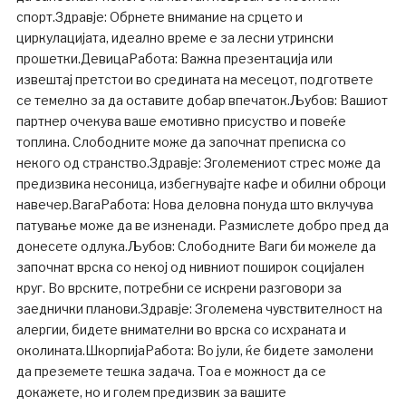
спорт.Здравје: Обрнете внимание на срцето и
циркулацијата, идеално време е за лесни утрински
прошетки.ДевицаРабота: Важна презентација или
извештај претстои во средината на месецот, подгответе
се темелно за да оставите добар впечаток.Љубов: Вашиот
партнер очекува ваше емотивно присуство и повеќе
топлина. Слободните може да започнат преписка со
некого од странство.Здравје: Зголемениот стрес може да
предизвика несоница, избегнувајте кафе и обилни оброци
навечер.ВагаРабота: Нова деловна понуда што вклучува
патување може да ве изненади. Размислете добро пред да
донесете одлука.Љубов: Слободните Ваги би можеле да
започнат врска со некој од нивниот поширок социјален
круг. Во врските, потребни се искрени разговори за
заеднички планови.Здравје: Зголемена чувствителност на
алергии, бидете внимателни во врска со исхраната и
околината.ШкорпијаРабота: Во јули, ќе бидете замолени
да преземете тешка задача. Тоа е можност да се
докажете, но и голем предизвик за вашите