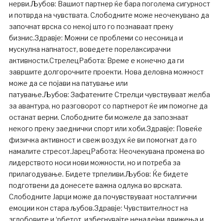
нерви.Љубов: Вашиот партнер ќе бара поголема сигурност
и потврда на чувствата. Слободните може неочекувано да
започнат врска со некој што го познаваат преку
бизнис.Здравје: Можни се проблеми со несоница и
мускулна напнатост, воведете порелаксирачки
активности.СтрелецРабота: Време е конечно да ги
завршите долгорочните проекти. Нова деловна можност
може да се појави на патување или
патување.Љубов: Зафатените Стрелци чувствуваат желба
за авантура, но разговорот со партнерот ќе им помогне да
останат верни. Слободните би можеле да запознаат
некого преку заеднички спорт или хоби.Здравје: Повеќе
физичка активност и свеж воздух ќе ви помогнат да го
намалите стресот.ЈарецРабота: Неочекувана промена во
лидерството носи нови можности, но и потреба за
прилагодување. Бидете трпеливи.Љубов: Ќе бидете
подготвени да донесете важна одлука во врската.
Слободните Јарци може да почувствуваат носталгични
емоции кон стара љубов.Здравје: Чувствителност на
зглобовите и ‘рбетот, избегнувајте ненадејни движења и