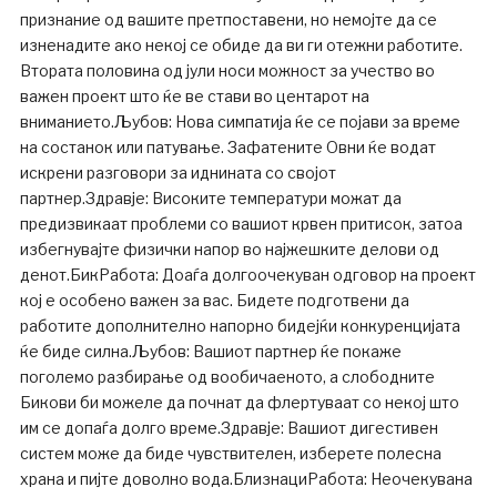
признание од вашите претпоставени, но немојте да се
изненадите ако некој се обиде да ви ги отежни работите.
Втората половина од јули носи можност за учество во
важен проект што ќе ве стави во центарот на
вниманието.Љубов: Нова симпатија ќе се појави за време
на состанок или патување. Зафатените Овни ќе водат
искрени разговори за иднината со својот
партнер.Здравје: Високите температури можат да
предизвикаат проблеми со вашиот крвен притисок, затоа
избегнувајте физички напор во најжешките делови од
денот.БикРабота: Доаѓа долгоочекуван одговор на проект
кој е особено важен за вас. Бидете подготвени да
работите дополнително напорно бидејќи конкуренцијата
ќе биде силна.Љубов: Вашиот партнер ќе покаже
поголемо разбирање од вообичаеното, а слободните
Бикови би можеле да почнат да флертуваат со некој што
им се допаѓа долго време.Здравје: Вашиот дигестивен
систем може да биде чувствителен, изберете полесна
храна и пијте доволно вода.БлизнациРабота: Неочекувана