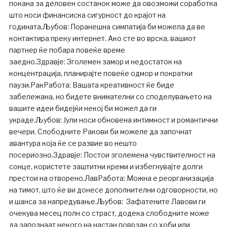
покана за деловен состанок може да овозможи соработка
што носи финансиска сигурност до крајот на
годината.Љубов: Поранешна симпатија би можела да ве
контактира преку интернет. Ако сте во врска, вашиот
партнер ќе побара повеќе време
заедно.Здравје: Зголемен замор и недостаток на
концентрација, планирајте повеќе одмор и пократки
паузи.РакРабота: Вашата креативност ќе биде
забележана, но бидете внимателни со споделувањето на
вашите идеи бидејќи некој би можел да ги
украде.Љубов: Јули носи обновена интимност и романтични
вечери. Слободните Ракови би можеле да започнат
авантура која ќе се развие во нешто
посериозно.Здравје: Постои зголемена чувствителност на
сонце, користете заштитни креми и избегнувајте долги
престои на отворено.ЛавРабота: Можна е реорганизација
на тимот, што ќе ви донесе дополнителни одговорности, но
и шанса за напредување.Љубов: Зафатените Лавови ги
очекува месец полн со страст, додека слободните може
да запознаат некого на настан поврзан со хоби или