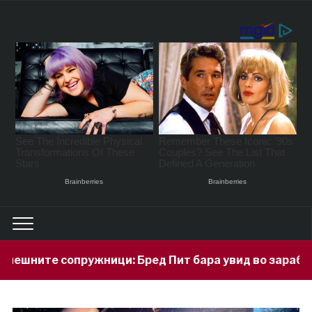
жници: Бред Пит бара увид во заработката на Анџели