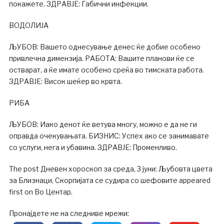
покажете. ЗДРАВЈЕ: Габични инфекции.
ВОДОЛИЈА
ЉУБОВ: Вашето однесување денес ќе добие особено
привлечна димензија. РАБОТА: Вашите планови ќе се
остварат, а ќе имате особено среќа во тимската работа.
ЗДРАВЈЕ: Висок шеќер во крвта.
РИБА
ЉУБОВ: Иако денот ќе ветува многу, можно е да не ги
оправда очекувањата. БИЗНИС: Успех ако се занимавате
со услуги, нега и убавина. ЗДРАВЈЕ: Променливо.
The post Дневен хороскоп за среда, 3 јуни: Љубовта цвета
за Близнаци, Скорпијата се судира со шефовите appeared
first on Во Центар.
Пронајдете не на следниве мрежи: