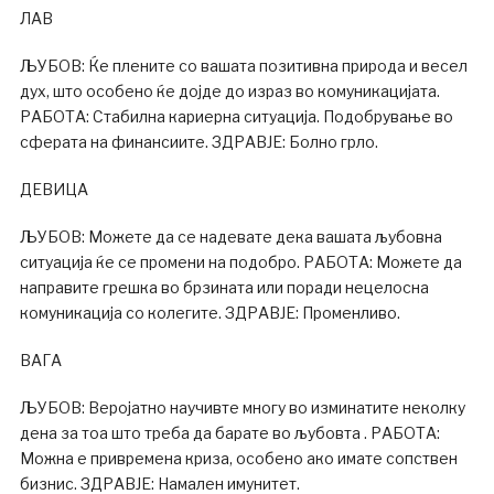
ЛАВ
ЉУБОВ: Ќе плените со вашата позитивна природа и весел
дух, што особено ќе дојде до израз во комуникацијата.
РАБОТА: Стабилна кариерна ситуација. Подобрување во
сферата на финансиите. ЗДРАВЈЕ: Болно грло.
ДЕВИЦА
ЉУБОВ: Можете да се надевате дека вашата љубовна
ситуација ќе се промени на подобро. РАБОТА: Можете да
направите грешка во брзината или поради нецелосна
комуникација со колегите. ЗДРАВЈЕ: Променливо.
ВАГА
ЉУБОВ: Веројатно научивте многу во изминатите неколку
дена за тоа што треба да барате во љубовта . РАБОТА:
Можна е привремена криза, особено ако имате сопствен
бизнис. ЗДРАВЈЕ: Намален имунитет.