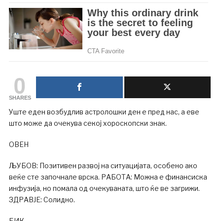
0
SHARES
Уште еден возбудлив астролошки ден е пред нас, а еве
што може да очекува секој хороскопски знак.
ОВЕН
ЉУБОВ: Позитивен развој на ситуацијата, особено ако
веќе сте започнале врска. РАБОТА: Можна е финансиска
инфузија, но помала од очекуваната, што ќе ве загрижи.
ЗДРАВЈЕ: Солидно.
БИК