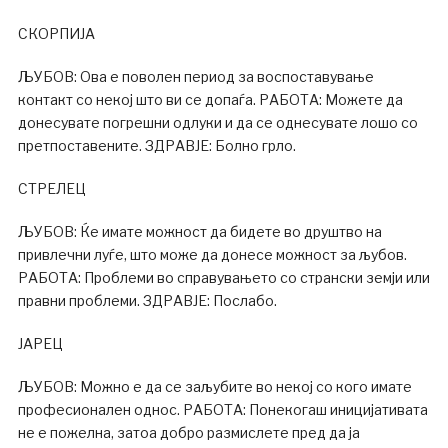
СКОРПИЈА
ЉУБОВ: Ова е поволен период за воспоставување
контакт со некој што ви се допаѓа. РАБОТА: Можете да
донесувате погрешни одлуки и да се однесувате лошо со
претпоставените. ЗДРАВЈЕ: Болно грло.
СТРЕЛЕЦ
ЉУБОВ: Ќе имате можност да бидете во друштво на
привлечни луѓе, што може да донесе можност за љубов.
РАБОТА: Проблеми во справувањето со странски земји или
правни проблеми. ЗДРАВЈЕ: Послабо.
ЈАРЕЦ
ЉУБОВ: Можно е да се заљубите во некој со кого имате
професионален однос. РАБОТА: Понекогаш иницијативата
не е пожелна, затоа добро размислете пред да ја