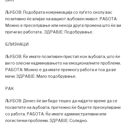
ЉУБОВ: Подобрата комуникација со луѓето околу вас
позитивно ќе влијае на вашиот љубовен живот. РАБОТА:
Можно е преселување или некоја друга промена што ќе ви
пречи во работата . ЗДРАВЈЕ: Подобрување.
БЛИЗНАЦИ
ЉУБОВ: Ќе имате позитивен пристап кон љубовта, што ќе
ви го олесни надминувањето на емоционалните проблеми.
РАБОТА: Можно е да имате премногу работа и тоа да ве
мачи. ЗДРАВЈЕ: Мало подобрување.
РАК
ЉУБОВ: Денес ќе ви биде тешко да најдете време да се
посветите на љубовта, претежно ќе бидете преокупирани
со работа. РАБОТА: Ќе имате административни или
логистички проблеми. ЗДРАВЈЕ: Солидно.