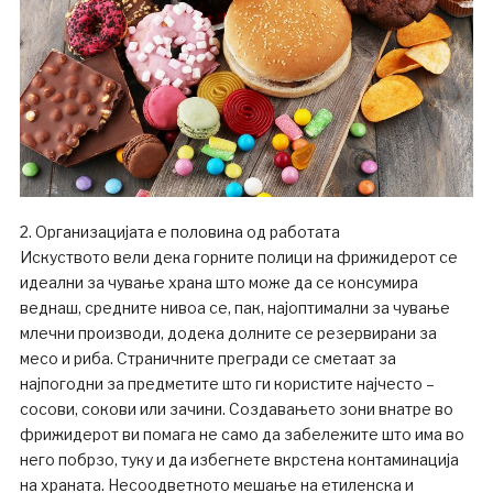
2. Организацијата е половина од работата
Искуството вели дека горните полици на фрижидерот се
идеални за чување храна што може да се консумира
веднаш, средните нивоа се, пак, најоптимални за чување
млечни производи, додека долните се резервирани за
месо и риба. Страничните прегради се сметаат за
најпогодни за предметите што ги користите најчесто –
сосови, сокови или зачини. Создавањето зони внатре во
фрижидерот ви помага не само да забележите што има во
него побрзо, туку и да избегнете вкрстена контаминација
на храната. Несоодветното мешање на етиленска и