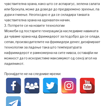
чувствителна храна, како што се аспарагус, зелена салата
или брокула, може да доведе до предвремено зреење, па
дури и гниење. Неопходно е да се складира таквата
чувствителна храна на адекватен начин.
3. Потпрете се на новите технологии
Можеби од постарите генерации ја наследивме навиката
да чуваме храна над фрижидерот за подобро да се олади,
сепак, производителите на фрижидери денес дизајнираат
технологии за ладење така што температурата
нафрижидерот е рамномерна на сите нивоа, оставајќи ни
можност да го искористиме максимумот од секој агол на
ладилникот.
Пронајдете не на следниве мрежи: