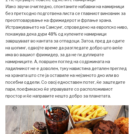
Иако звучи очигледно, спонтаните набавки на намирници
без претходно подготвена листа се главниот виновник за
преоптоварување на фрижидерот и фрлање храна.
Истражувањето на Самсунг, спроведено на европско ниво,
покажува дека дури 48% од купените намирници
завршуваат во кантата за отпадоци. Затоа, пред да одите
на шопинг, одвојте време да разгледате добро што веќе
има во вашиот фрижидер, за да не ги дуплирате
намирниците. А, површен поглед на содржината на
ладилникот не е доволен, туку навистина детален преглед
на храната што сте ја оставиле на нејзиното дно или во
посебни оддели. Со овој едноставен потег, ќе заштедите
пари, поефикасно ќе управувате со расположивиот
простор и ќе направите нешто добро за планетата.