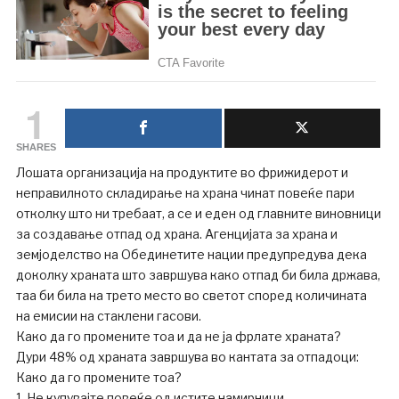
1
SHARES
Лошата организација на продуктите во фрижидерот и
неправилното складирање на храна чинат повеќе пари
отколку што ни требаат, а се и еден од главните виновници
за создавање отпад од храна. Агенцијата за храна и
земјоделство на Обединетите нации предупредува дека
доколку храната што завршува како отпад би била држава,
таа би била на трето место во светот според количината
на емисии на стаклени гасови.
Како да го промените тоа и да не ја фрлате храната?
Дури 48% од храната завршува во кантата за отпадоци:
Како да го промените тоа?
1. Не купувајте повеќе од истите намирници