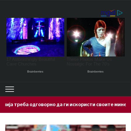
рно да ги искористи своите минерални богатства