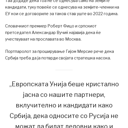
Таа додаде дека тоа не се однесува само на земјите
кандидати, туку повеќе се однесува на земјите-членки на
ЕУ кои се договориле за таков став уште во 2022 година.
Словачкиот премиер Роберт Фицо и српскиот
претседател Александар Вучиќ најавија дека ќе
учествуваат на прославата во Москва.
Портпаролот за проширување Гијом Мерсие рече дека
Србија треба да ја потврди својата стратешка насока.
„Европската Унија беше кристално
јасна со нашите партнери,
вклучително и кандидати како
Србија, дека односите со Русија не
можат да бидат деловни како и