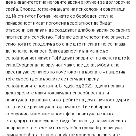
дека квалитетот на неговите врски е клучен за долгорочна
среќа. Според истражувањата на психолози и советници
од Институтот Готман, мажите со безбеден стил на
приврзаност имаат поголема веројатност да бидат
отворени, ранливи и да создаваат длабоки врски со своите
партнерки и семејство. Тој знае дека успехот има значење
само кога го споделува со оние што ги сака и не се плаши
да покаже нежност, благодарност и внимание во
секојдневниот живот.Тој ѝ дава приоритет на жената што ја
сака.Емоционално зрелиот маж знае дека љубовта не
престанува со напор по почетокот на врската – напротив,
тој е свесен дека врските се негуваат преку
секојдневните постапки. Студија од 2021 година покажа
дека зрелите мажи покажуваат способност да ги
почитуваат границите и потребите на друга личност, дури и
кога тие се разликуваат од нивните. Тие избираат
компромис, внимание и постојано почитување како
стандард на однесување, бидејќи знаат дека вистинската
поврзаност се темели на меѓусебна грижа.Ја разликува
самодовербата од ароганцијатаЕмоционално зрелите