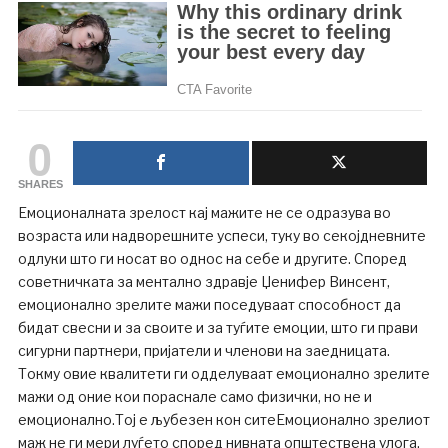
0
SHARES
Емоционалната зрелост кај мажите не се одразува во
возраста или надворешните успеси, туку во секојдневните
одлуки што ги носат во однос на себе и другите. Според
советничката за ментално здравје Џенифер Винсент,
емоционално зрелите мажи поседуваат способност да
бидат свесни и за своите и за туѓите емоции, што ги прави
сигурни партнери, пријатели и членови на заедницата.
Токму овие квалитети ги одделуваат емоционално зрелите
мажи од оние кои пораснале само физички, но не и
емоционално.Тој е љубезен кон ситеЕмоционално зрелиот
маж не ги мери луѓето според нивната општествена улога,