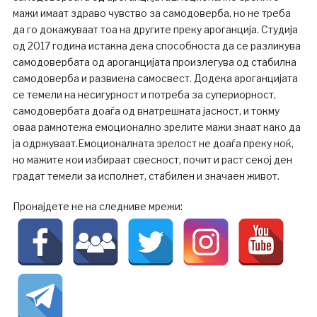
мажи имаат здраво чувство за самодоверба, но не треба
да го докажуваат тоа на другите преку ароганција. Студија
од 2017 година истакна дека способноста да се разликува
самодовербата од ароганцијата произлегува од стабилна
самодоверба и развиена самосвест. Додека ароганцијата
се темели на несигурност и потреба за супериорност,
самодовербата доаѓа од внатрешната јасност, и токму
оваа рамнотежа емоционално зрелите мажи знаат како да
ја одржуваат.Емоционалната зрелост не доаѓа преку ноќ,
но мажите кои избираат свесност, почит и раст секој ден
градат темели за исполнет, стабилен и значаен живот.
Пронајдете не на следниве мрежи: