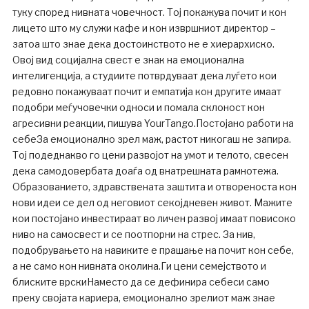
туку според нивната човечност. Тој покажува почит и кон
лицето што му служи кафе и кон извршниот директор –
затоа што знае дека достоинството не е хиерархиско.
Овој вид социјална свест е знак на емоционална
интелигенција, а студиите потврдуваат дека луѓето кои
редовно покажуваат почит и емпатија кон другите имаат
подобри меѓучовечки односи и помала склоност кон
агресивни реакции, пишува YourTango.Постојано работи на
себеЗа емоционално зрел маж, растот никогаш не запира.
Тој подеднакво го цени развојот на умот и телото, свесен
дека самодовербата доаѓа од внатрешната рамнотежа.
Образованието, здравствената заштита и отвореноста кон
нови идеи се дел од неговиот секојдневен живот. Мажите
кои постојано инвестираат во личен развој имаат повисоко
ниво на самосвест и се поотпорни на стрес. За нив,
подобрувањето на навиките е прашање на почит кон себе,
а не само кон нивната околина.Ги цени семејството и
блиските врскиНаместо да се дефинира себеси само
преку својата кариера, емоционално зрелиот маж знае