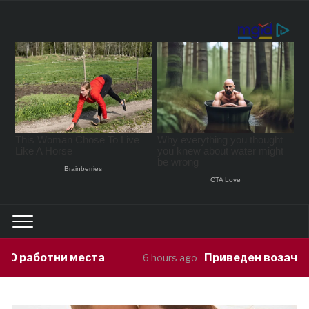
Приведен возач кој ја предизвикал 
6 hours ago