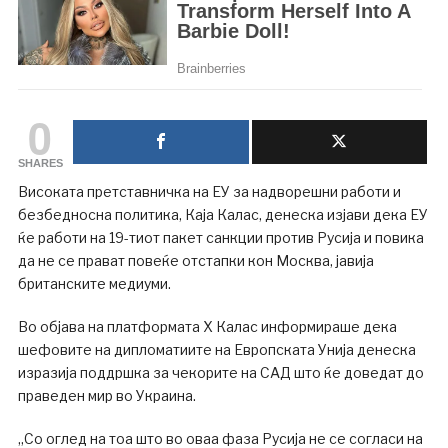
0
SHARES
Високата претставничка на ЕУ за надворешни работи и
безбедносна политика, Каја Калас, денеска изјави дека ЕУ
ќе работи на 19-тиот пакет санкции против Русија и повика
да не се прават повеќе отстапки кон Москва, јавија
британските медиуми.
Во објава на платформата Х Калас информираше дека
шефовите на дипломатиите на Европската Унија денеска
изразија поддршка за чекорите на САД што ќе доведат до
праведен мир во Украина.
„Со оглед на тоа што во оваа фаза Русија не се согласи на