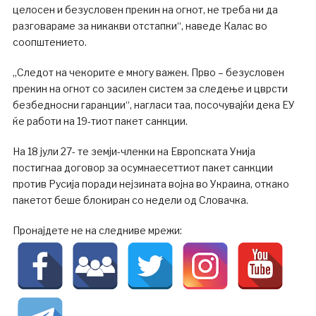
целосен и безусловен прекин на огнот, не треба ни да
разговараме за никакви отстапки“, наведе Калас во
соопштението.
„Следот на чекорите е многу важен. Прво – безусловен
прекин на огнот со засилен систем за следење и цврсти
безбедносни гаранции“, нагласи таа, посочувајќи дека ЕУ
ќе работи на 19-тиот пакет санкции.
На 18 јули 27- те земји-членки на Европската Унија
постигнаа договор за осумнаесеттиот пакет санкции
против Русија поради нејзината војна во Украина, откако
пакетот беше блокиран со недели од Словачка.
Пронајдете не на следниве мрежи: