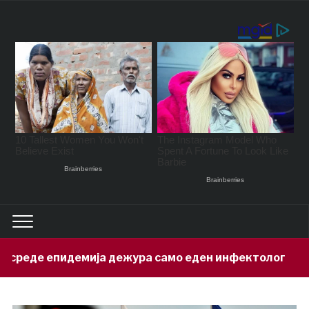
а дежура само еден инфектолог
При
15 hours ago