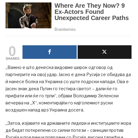
0
SHARES
„Важно е што денеска видовме широк одговор од
партнерите на овој удар. Јасно е дека Русија се обидува да
ѝ нанесе болка на Украина со уште подрски напади. Ова е
јасен знак дека Путин го тестира светот – дали ќе го
прифати или ќе го трпи“, објави Володимир Зеленски
вечерва на „Х“, коментирајќи го најголемиот руски
воздушен напад врз Украина досега.
„Затоа, изјавите на државните лидери и институциите мора
да бидат поткрепени со силни потези – санкции против
Русија и поединци поврзани со Русија, високи тарифи и