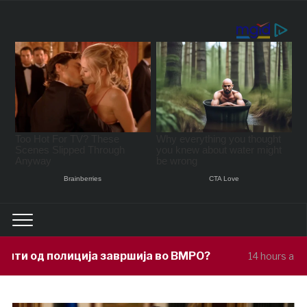
авршија во ВМРО?
Под покровителств
14 hours ago