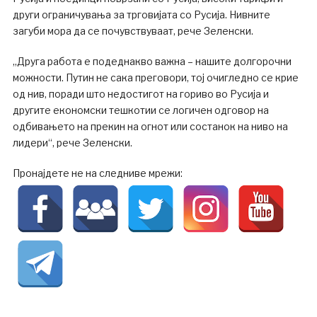
други ограничувања за трговијата со Русија. Нивните
загуби мора да се почувствуваат, рече Зеленски.
„Друга работа е подеднакво важна – нашите долгорочни
можности. Путин не сака преговори, тој очигледно се крие
од нив, поради што недостигот на гориво во Русија и
другите економски тешкотии се логичен одговор на
одбивањето на прекин на огнот или состанок на ниво на
лидери“, рече Зеленски.
Пронајдете не на следниве мрежи: