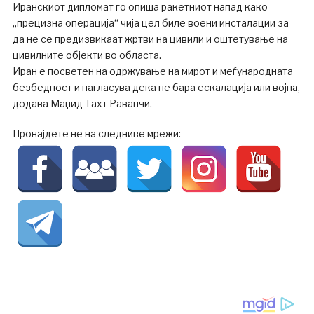
Иранскиот дипломат го опиша ракетниот напад како
„прецизна операција“ чија цел биле воени инсталации за
да не се предизвикаат жртви на цивили и оштетување на
цивилните објекти во областа.
Иран е посветен на одржување на мирот и меѓународната
безбедност и нагласува дека не бара ескалација или војна,
додава Маџид Тахт Раванчи.
Пронајдете не на следниве мрежи: