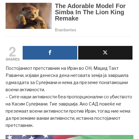
2
SHARES
Постојаниот претставник на Иран во ОН, Маџид Тахт
Раванчи, изјави денеска дека неговата земја ја завршила
одмаздата за Сулејмани и нема да преземе понатамошни
воени активности.
– Сите наши активности беа пропорционални со убиството
на Касим Сулејмани. Тие завршија. Ако САД повеќе не
преземаат воени активности против Иран, тогаш ние нема
да преземаме вакви активности, истакна постојаниот
претставник.