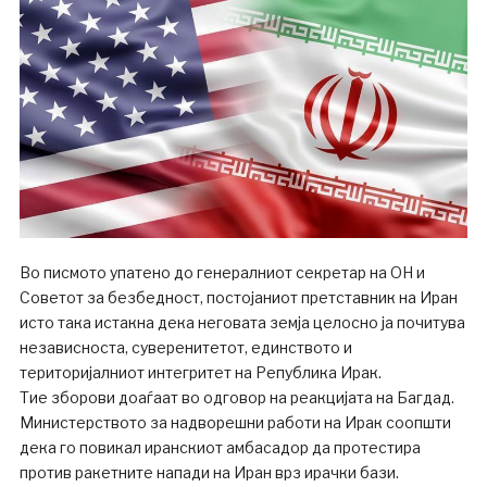
Во писмото упатено до генералниот секретар на ОН и
Советот за безбедност, постојаниот претставник на Иран
исто така истакна дека неговата земја целосно ја почитува
независноста, суверенитетот, единството и
територијалниот интегритет на Република Ирак.
Тие зборови доаѓаат во одговор на реакцијата на Багдад.
Министерството за надворешни работи на Ирак соопшти
дека го повикал иранскиот амбасадор да протестира
против ракетните напади на Иран врз ирачки бази.