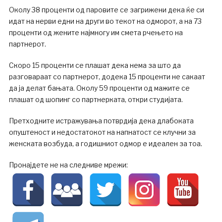
Околу 38 проценти од паровите се загрижени дека ќе си
идат на нерви едни на други во текот на одморот, а на 73
проценти од жените најмногу им смета рчењето на
партнерот.
Скоро 15 проценти се плашат дека нема за што да
разговараат со партнерот, додека 15 проценти не сакаат
да ја делат бањата. Околу 59 проценти од мажите се
плашат од шопинг со партнерката, откри студијата.
Претходните истражувања потврдија дека длабоката
опуштеност и недостатокот на напнатост се клучни за
женската возбуда, а годишниот одмор е идеален за тоа.
Пронајдете не на следниве мрежи: