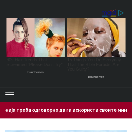
орно да ги искористи своите минерални богатства