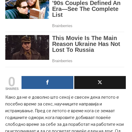
0
SHARES
Како да не е доволно што секој е свесен дека летото е
посебно време за секс, научниците направија и
истражување. Пред се летото е време кога се земаат
годишните одмори, кога паровите добиваат повеќе
слободно време за себе за да поработат на работите кои
ги исполнуваат и да се посветат повеќе еден на друг. Од