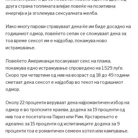
друга страна топлината влијае повеќе на позитивна
енергија и ја зголемува сексуалната желба.
Иако многу парови стравуваат дека ќе им биде досадно на
годишниот одмор, повеќето сепак се сложуваат дека за
тоа време сексот им е најдобар, покажува ново
истражување.
Повеќето Американци посакуваат секс на плажа,
покажува едно истражување спроведено на 1.529 луѓе.
Скоро три четвртини од нив на возраст од 18 до 49 години
сметаат дека сексот е најдобар во текот на годишниот
одмор.
Околу 22 проценти веруваат дека најромантичен избор на
одмор е во тропските краеви, додека за 19 проценти од
нив тоа е посетата на Париз или Рим. Крстарењето е
идеално за 15 проценти од испитаниците додека за 9
проценти тоа е романтичен семеен хотел или кампување.