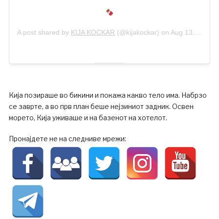
A post shared by
KIJA KOCKAR
(@kijakockar) on
Aug 13, 2020 at 9:21am PDT
Кија позираше во бикини и покажа какво тело има. Набрзо
се заврте, а во прв план беше нејзиниот задник. Освен
морето, Кија уживаше и на базенот на хотелот.
Пронајдете не на следниве мрежи: