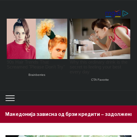
на од брзи кредити – задолжени 333 милиони евра за 