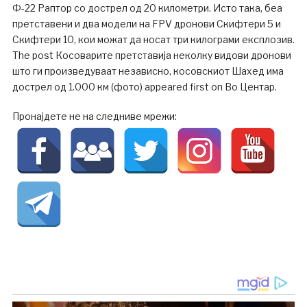
Ф-22 Раптор со дострел од 20 километри. Исто така, беа
претставени и два модели на FPV дронови Скифтери 5 и
Скифтери 10, кои можат да носат три килограми експлозив.
The post Косоварите претставија неколку видови дронови
што ги произведуваат независно, косовскиот Шахед има
дострел од 1.000 км (фото) appeared first on Во Центар.
Пронајдете не на следниве мрежи: