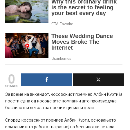
0
SHARES
За време на викендот, косовскиот премиер Албин Курти ја
посети една од косовските компании што произведува
беспилотни летала за воени и цивилни цели.
Според косовскиот премиер Албин Курти, основањето
компании што работат на развој на беспилотни летала