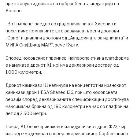
претставува иднината на одбранбената индустрија на
Косово.
„Во Гњилане, заедно со градоначалникот Хисени, ги
посетивме компаниите што развиваат воени дронови
„Соко“ и цивилни дронови од „Академијата за иднината“ и
МИГА СкајШилд МАР“, рече Курти.
Според косовскиот премиер, најперспективна платформа
е камиказе дронот К1, кој има деклариран дострел од
1.000 километри.
Дронот камикази К1 наликува на концептот на иранскиот
камикази дрон HESA Shahed 136, при што косовската
верзија според декларираните спецификации достигнува
максимална брзина од 180 километри на час со плафон на
лет од 2.500 метри.
Покрај К1, беше прикажан и извидувачкиот дрон Ф22, чиј
изглед е моделиран според американскиот борбен авион