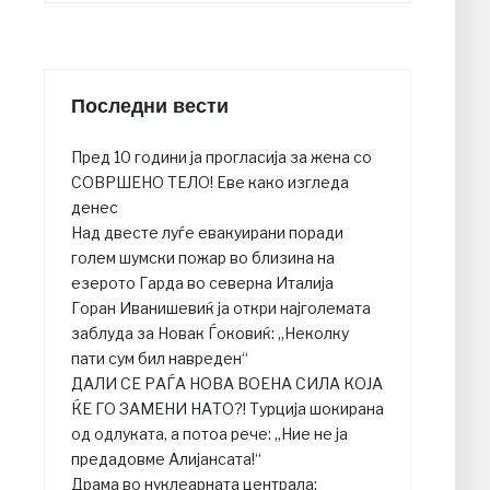
Последни вести
Пред 10 години ја прогласија за жена со
СОВРШЕНО ТЕЛО! Еве како изгледа
денес
Над двесте луѓе евакуирани поради
голем шумски пожар во близина на
езерото Гарда во северна Италија
Горан Иванишевиќ ја откри најголемата
заблуда за Новак Ѓоковиќ: „Неколку
пати сум бил навреден“
ДАЛИ СЕ РАЃА НОВА ВОЕНА СИЛА КОЈА
ЌЕ ГО ЗАМЕНИ НАТО?! Турција шокирана
од одлуката, а потоа рече: „Ние не ја
предадовме Алијансата!“
Драма во нуклеарната централа: