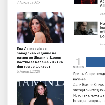
7.August.2026
Ева Лонгорија во
заводливо издание на
1
одмор во Шпанија: Црвен
костим за капење и витка
фигура во фокусот
SHARES
5.August.2026
Бритни Спирс неода
капење.
Дали Бритни Спирс 
sвезди очигледно и
Исто така, може да
ја следат модата, п