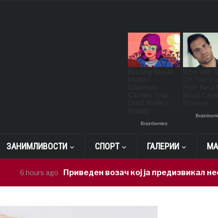
ЗАНИМЛИВОСТИ
СПОРТ
ГАЛЕРИИ
МА
Приведен возач кој ја предизвикал несреќата
ours ago