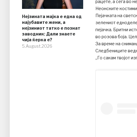
рацете, а сега во 
Неонските костими
Пејачката на светс
Нејзината мајка е една од
најубавите жени, а
зелениот едноделе
нејзиниот татко е познат
пејачка. Бритни ист
заводник: Дали знаете
во розова боја. Це
чија ќерка е?
За време на снимањ
5.August.2026
Следбениците ведна
„Го сакам твојот и