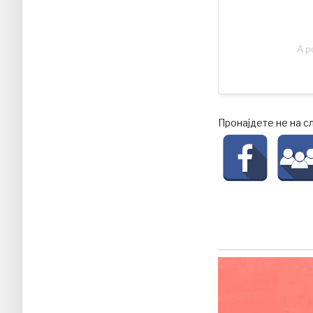
A p
Пронајдете не на с