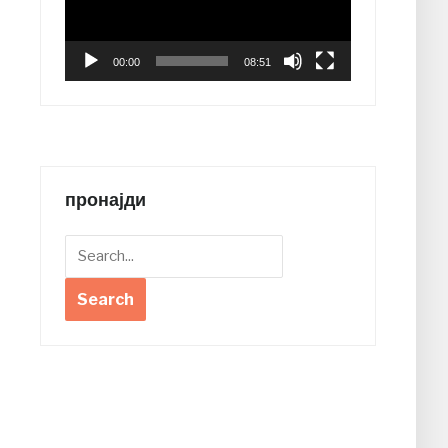
00:00
08:51
пронајди