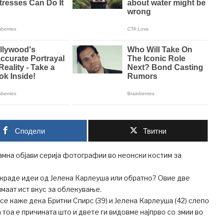
Сподели
Твитни
мна објави серија фотографии во неонски костим за
краде идеи од Јелена Карлеуша или обратно? Овие две
маат ист вкус за облекување.
 се каже дека Бритни Спирс (39) и Јелена Карлеуша (42) слепо
а тоа е причината што и двете ги видовме најпрво со змии во