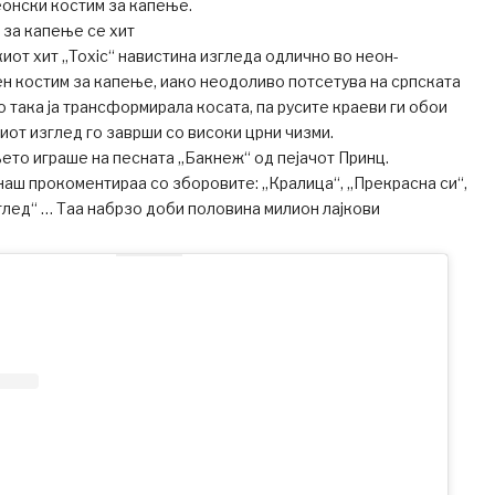
неонски костим за капење.
 за капење се хит
киот хит „Toxic“ навистина изгледа одлично во неон-
н костим за капење, иако неодоливо потсетува на српската
о така ја трансформирала косата, па русите краеви ги обои
лиот изглед го заврши со високи црни чизми.
ето играше на песната „Бакнеж“ од пејачот Принц.
ш прокоментираа со зборовите: „Кралица“, „Прекрасна си“,
зглед“ … Таа набрзо доби половина милион лајкови