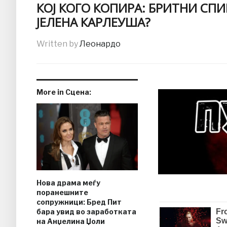
КОЈ КОГО КОПИРА: БРИТНИ СП
ЈЕЛЕНА КАРЛЕУША?
Written by
Леонардо
More in Сцена:
Нова драма меѓу
поранешните
сопружници: Бред Пит
бара увид во заработката
на Анџелина Џоли