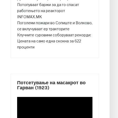
Потопуваат баржи за да го спасат
работењето на реакторот
INFOMAX.MK
Поголеми пожари во Сопиште и Волково,
се вклучуваат ер тракторите
Клучните суровини соборуваат рекорди:
Цената на само една скокна за 622
проценти
Потсетување на масакрот во
Гарван (1923)
Video
Player