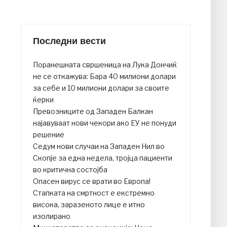
Последни вести
Поранешната свршеница на Лука Дончиќ
не се откажува: Бара 40 милиони долари
за себе и 10 милиони долари за своите
ќерки
Превозниците од Западен Балкан
најавуваат нови чекори ако ЕУ не понуди
решение
Седум нови случаи на Западен Нил во
Скопје за една недела, тројца пациенти
во критична состојба
Опасен вирус се врати во Европа!
Стапката на смртност е екстремно
висока, заразеното лице е итно
изолирано