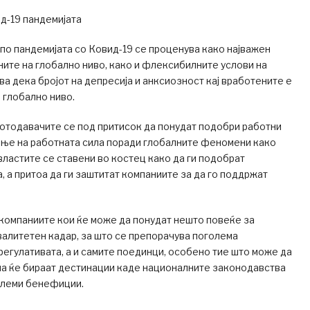
д-19 пандемијата
о пандемијата со Ковид-19 се проценува како најважен
ите на глобално ниво, како и флексибилните услови на
ва дека бројот на депресија и анксиозност кај вработените е
 глобално ниво.
отодавачите се под притисок да понудат подобри работни
ање на работната сила поради глобалните феномени како
 властите се ставени во костец како да ги подобрат
, а притоа да ги заштитат компаниите за да го поддржат
компаниите кои ќе може да понудат нешто повеќе за
алитетен кадар, за што се препорачува поголема
егулативата, а и самите поединци, особено тие што може да
на ќе бираат дестинации каде националните законодавства
олеми бенефиции.