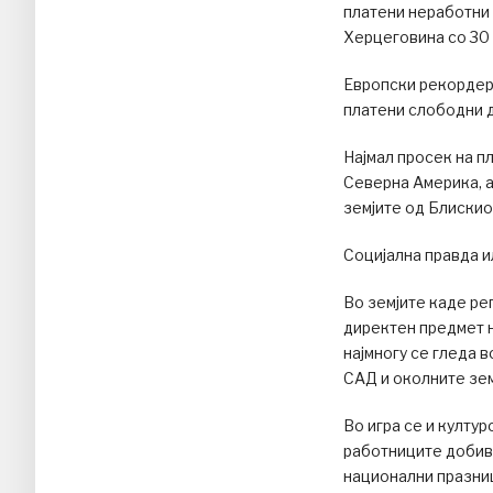
платени неработни 
Херцеговина со 30 
Европски рекордер
платени слободни 
Најмал просек на п
Северна Америка, а
земјите од Блискио
Социјална правда и
Во земјите каде ре
директен предмет н
најмногу се гледа 
САД и околните зем
Во игра се и култу
работниците добива
национални празниц