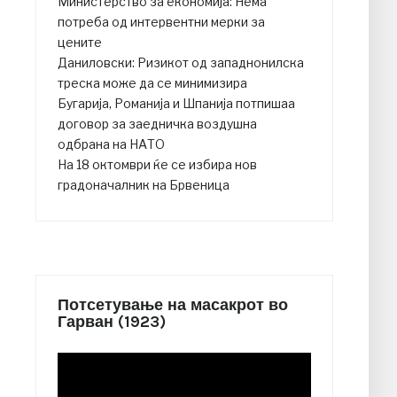
Министерство за економија: Нема
потреба од интервентни мерки за
цените
Даниловски: Ризикот од западнонилска
треска може да се минимизира
Бугарија, Романија и Шпанија потпишаа
договор за заедничка воздушна
одбрана на НАТО
На 18 октомври ќе се избира нов
градоначалник на Брвеница
Потсетување на масакрот во
Гарван (1923)
Video
Player