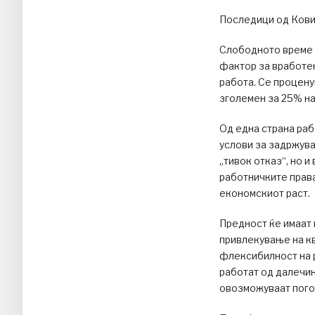
Последици од Кови
Слободното време п
фактор за вработен
работа. Се процену
зголемен за 25% на
Од една страна раб
услови за задржув
„тивок отказ“, но и
работничките права
економскиот раст.
Предност ќе имаат 
привлекување на кв
флексибилност на р
работат од далечи
овозможуваат пог