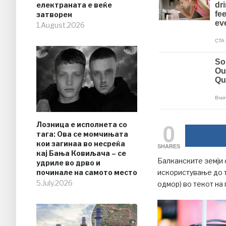
електраната е веќе
затворен
1.August.2026
0
Лозница е исполнета со
тага: Ова се момчињата
кои загинаа во несреќа
SHARES
кај Бања Ковиљача – се
Балканските земји 
удриле во дрво и
починале на самото место
искористување до т
5.July.2026
одмор) во текот на 