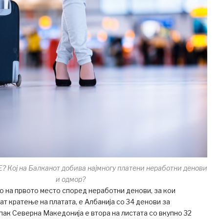
ој на Балканот добива најмногу платени неработни денови
и одмор?
 на првото место според неработни денови, за кои
ат кратење на платата, е Албанија со 34 денови за
ак Северна Македонија е втора на листата со вкупно 32