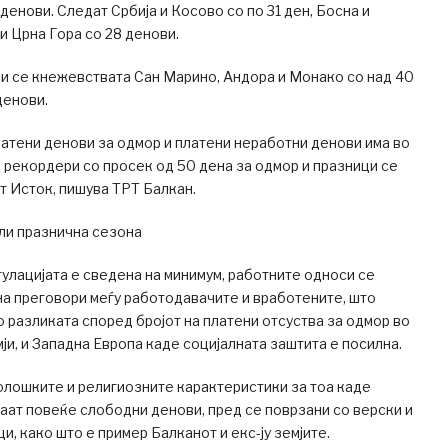
денови. Следат Србија и Косово со по 31 ден, Босна и
и Црна Гора со 28 денови.
и се кнежевствата Сан Марино, Андора и Монако со над 40
денови.
латени денови за одмор и платени неработни денови има во
 рекордери со просек од 50 дена за одмор и празници се
т Исток, пишува ТРТ Балкан.
ли празнична сезона
гулацијата е сведена на минимум, работните односи се
а преговори меѓу работодавачите и вработените, што
во разликата според бројот на платени отсуства за одмор во
ји, и Западна Европа каде социјалната заштита е посилна.
ролошките и религиозните карактеристики за тоа каде
ат повеќе слободни денови, пред се поврзани со верски и
и, како што е пример Балканот и екс-ју земјите.