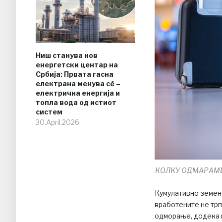
Ниш станува нов
енергетски центар на
Србија: Првата гасна
електрана менува сè –
електрична енергија и
топла вода од истиот
систем
30.April.2026
КОЛКУ ОДМАРАМЕ? К
Кумулативно земено
вработените не трп
одморање, додека п