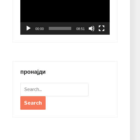
00:00
08:51
пронајди