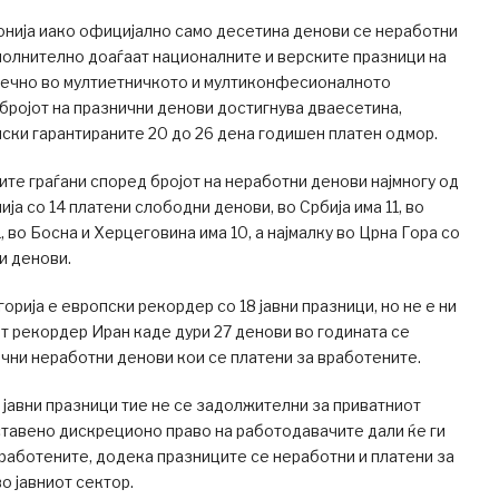
нија иако официјално само десетина денови се неработни
ополнително доаѓаат националните и верските празници на
нечно во мултиетничкото и мултиконфесионалното
 бројот на празнични денови достигнува дваесетина,
нски гарантираните 20 до 26 дена годишен платен одмор.
сите граѓани според бројот на неработни денови најмногу од
ја со 14 платени слободни денови, во Србија има 11, во
, во Босна и Херцеговина има 10, а најмалку во Црна Гора со
и денови.
орија е европски рекордер со 18 јавни празници, но не е ни
т рекордер Иран каде дури 27 денови во годината се
чни неработни денови кои се платени за вработените.
 јавни празници тие не се задолжителни за приватниот
оставено дискреционо право на работодавачите дали ќе ги
работените, додека празниците се неработни и платени за
о јавниот сектор.