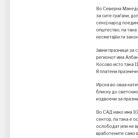
Во Северна Македо
за сите граѓани, д
секој народ поеди
општество, па така
несметајќи ги зако
Јавни празници за 
регионот има Албани
Косово исто така 11
8 платени празничн
Ирска во оваа катег
блиску до светскио
издвоени за празни
Во САД иако има 10
сектор, па така е 
ослободат или не в
вработените само в