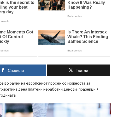
Сподели
Твитни
се во рамки на европскиот просек со можноста за
рисетина дена платени неработни денови (празници +
годината.