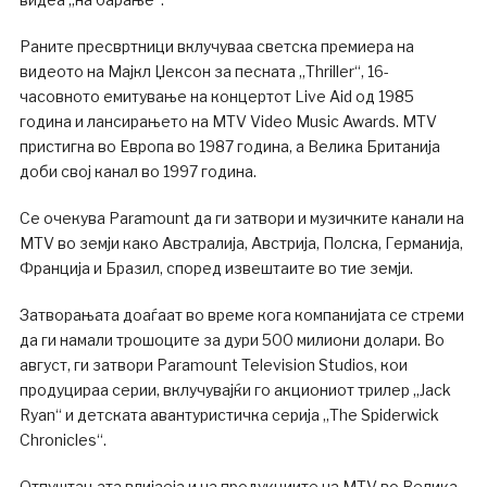
Раните пресвртници вклучуваа светска премиера на
видеото на Мајкл Џексон за песната „Thriller“, 16-
часовното емитување на концертот Live Aid од 1985
година и лансирањето на MTV Video Music Awards. MTV
пристигна во Европа во 1987 година, а Велика Британија
доби свој канал во 1997 година.
Се очекува Paramount да ги затвори и музичките канали на
MTV во земји како Австралија, Австрија, Полска, Германија,
Франција и Бразил, според извештаите во тие земји.
Затворањата доаѓаат во време кога компанијата се стреми
да ги намали трошоците за дури 500 милиони долари. Во
август, ги затвори Paramount Television Studios, кои
продуцираа серии, вклучувајќи го акциониот трилер „Jack
Ryan“ и детската авантуристичка серија „The Spiderwick
Chronicles“.
Отпуштањата влијаеја и на продукциите на MTV во Велика