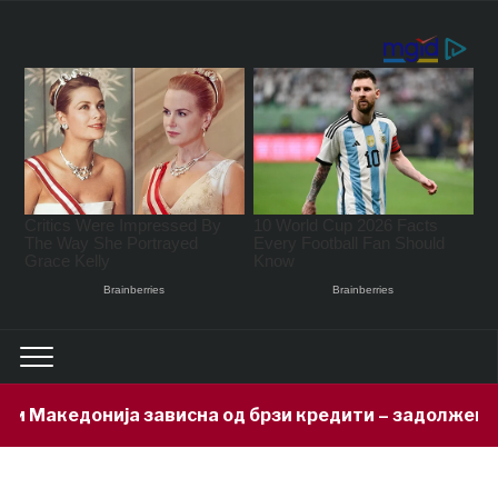
сна од брзи кредити – задолжени 333 милиони евра за