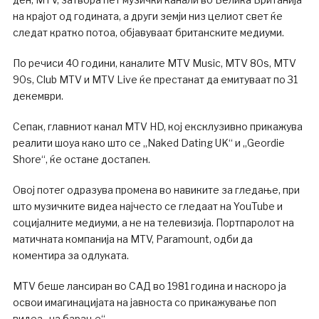
на крајот од годината, а други земји низ целиот свет ќе
следат кратко потоа, објавуваат британските медиуми.
По речиси 40 години, каналите MTV Music, MTV 80s, MTV
90s, Club MTV и MTV Live ќе престанат да емитуваат по 31
декември.
Сепак, главниот канал MTV HD, кој ексклузивно прикажува
реалити шоуа како што се „Naked Dating UK“ и „Geordie
Shore“, ќе остане достапен.
Овој потег одразува промена во навиките за гледање, при
што музичките видеа најчесто се гледаат на YouTube и
социјалните медиуми, а не на телевизија. Портпаролот на
матичната компанија на MTV, Paramount, одби да
коментира за одлуката.
MTV беше лансиран во САД во 1981 година и наскоро ја
освои имагинацијата на јавноста со прикажување поп
видеа „на барање“.