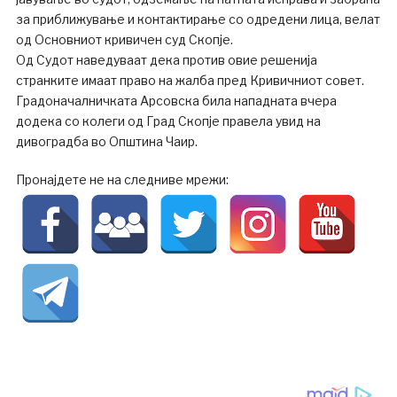
за приближување и контактирање со одредени лица, велат
од Основниот кривичен суд Скопје.
Од Судот наведуваат дека против овие решенија
странките имаат право на жалба пред Кривичниот совет.
Градоначалничката Арсовска била нападната вчера
додека со колеги од Град Скопје правела увид на
дивоградба во Општина Чаир.
Пронајдете не на следниве мрежи: