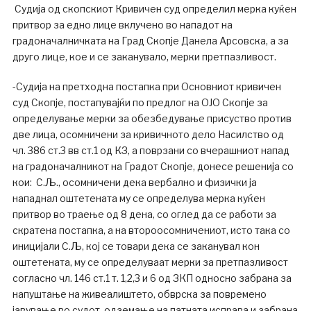
Судија од скопскиот Кривичен суд определил мерка куќен
притвор за едно лице вклучено во нападот на
градоначалничката на Град Скопје Данела Арсовска, а за
друго лице, кое и се заканувало, мерки претпазливост.
-Судија на претходна постапка при Основниот кривичен
суд Скопје, постапувајќи по предлог на ОЈО Скопје за
определување мерки за обезбедување присуство против
две лица, осомничени за кривичното дело Насилство од
чл. 386 ст.3 вв ст.1 од КЗ, а поврзани со вчерашниот напад
на градоначалникот на Градот Скопје, донесе решенија со
кои: С.Љ., осомничени дека вербално и физички ја
нападнал оштетената му се определува мерка куќен
притвор во траење од 8 дена, со оглед да се работи за
скратена постапка, а на второосомничениот, исто така со
иницијали С.Љ, кој се товари дека се заканувал кон
оштетената, му се определуваат мерки за претпазливост
согласно чл. 146 ст.1 т. 1,2,3 и 6 од ЗКП односно забрана за
напуштање на живеалиштето, обврска за повремено
јавување во судот, одземање на патната исправа и забрана