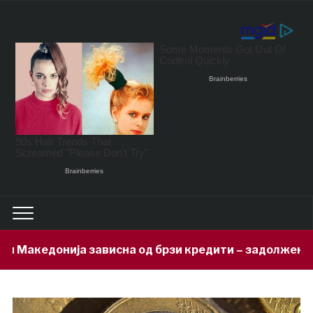
сна од брзи кредити – задолжени 333 милиони евра за