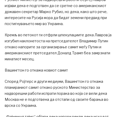
изјави дека е подготвен да се сретне со американскиот
државен секретар Марко Рубио, но дека, како што рече,
интересите на Русија мора да бидат земени предвид при
постигнувањето мир во Украина.
Кремљ во петокот ги отфрли шпекулациите дека Лавров ја
изгубил наклонетоста на претседателот Владимир Путин
откако напорите за организирање самит меѓу Путин и
американскиот претседател Доналд Трамп беа замрзнати
минатиот месец.
Вашингтон го откажа новиот самит
Според Ројтерс и други медиуми, Вашингтон го откажа
планираниот самит откако руското Министерство за
надворешни работи испрати порака во која се вели дека
Москва не е подготвена да отстапи од своите барања во
врска со Украина.
„Фајненшл тајмс“ објави дека извори рекле дека исходот