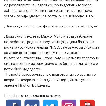
од разговорите на Лавров со Рубио дополнително го
зајакнал ставот на Вашингтон дека во моментов нема
услови за одржување нов состанок на највисоко ниво.
„Комуницираме по телефон и сме подготвени за средба“
„Државниот секретар Марко Рубио и јас ја разбираме
потребата од редовна комуникација“, изјави Лавров за
руската новинска агенција РИА.„Ова е важно за дискусија
за украинското прашање и за унапредување на
билатералната агенда. Затоа комуницираме по телефон и
сме подготвени да одржуваме средби лице в лице кога е
потребно“, додаде тој.
The post Лавров вели дека е подготвен да се сретне со
шефот на американската дипломатија: „Имаме услов“
appeared first on Во Центар.
Пронајдете не на следниве мрежи: