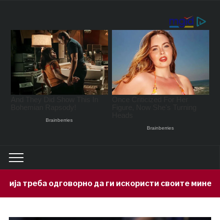
орно да ги искористи своите минерални богатства