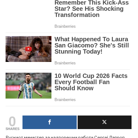
0
SHARES
Рускиот министер за надворешни работи Сергеј Лавров