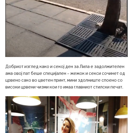
Добриот изглед како и секој ден за Лила е задолжителен
ама овој пат беше специјален – жежок и секси сочинет од
црвено сако во цветен принт, мини здолниште споено со
високи црвени чизми кои го имаа главниот стилски печат.