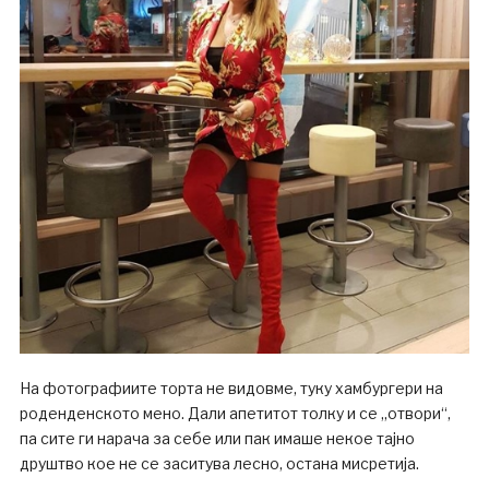
На фотографиите торта не видовме, туку хамбургери на
роденденското мено. Дали апетитот толку и се „отвори“,
па сите ги нарача за себе или пак имаше некое тајно
друштво кое не се заситува лесно, остана мисретија.