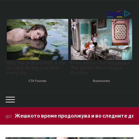
е продолжува и во следните денови, температурите