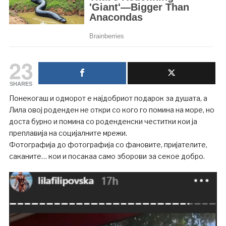
23
SHARES
Понекогаш и одморот е најдобриот подарок за душата, а
Лила овој роденден не откри со кого го помина на море, но
доста бурно и помина со роденденски честитки кои ја
преплавија на социјалните мрежи.
Фотографија до фотографија со фановите, пријателите,
саканите… кои и посакаа само зборови за секое добро.