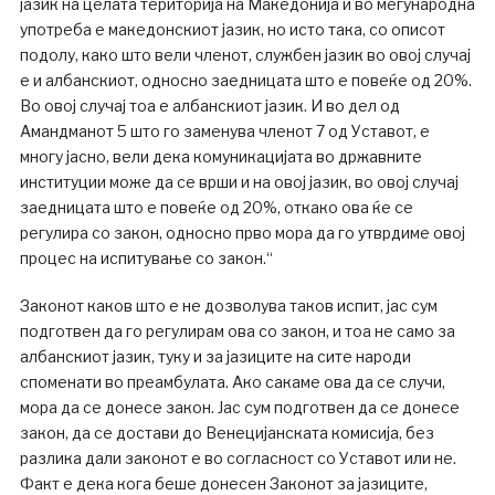
јазик на целата територија на Македонија и во меѓународна
употреба е македонскиот јазик, но исто така, со описот
подолу, како што вели членот, службен јазик во овој случај
е и албанскиот, односно заедницата што е повеќе од 20%.
Во овој случај тоа е албанскиот јазик. И во дел од
Амандманот 5 што го заменува членот 7 од Уставот, е
многу јасно, вели дека комуникацијата во државните
институции може да се врши и на овој јазик, во овој случај
заедницата што е повеќе од 20%, откако ова ќе се
регулира со закон, односно прво мора да го утврдиме овој
процес на испитување со закон.“
Законот каков што е не дозволува таков испит, јас сум
подготвен да го регулирам ова со закон, и тоа не само за
албанскиот јазик, туку и за јазиците на сите народи
споменати во преамбулата. Ако сакаме ова да се случи,
мора да се донесе закон. Јас сум подготвен да се донесе
закон, да се достави до Венецијанската комисија, без
разлика дали законот е во согласност со Уставот или не.
Факт е дека кога беше донесен Законот за јазиците,