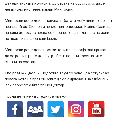
Венецијанската комисија, од страна на судството, даде
негативно мислење, изјави Микчоски.
Мицкоски рече дека очекува дебатата меѓу министерот за
правда Игор Филков и првиот вицепремиер Беким Сали да
заврши денес, во врска со барањето за полагање на испит
по право и на албански јазик.
Мицкоски рече дека постои политичка волја ова прашање
да се реши и рече дека утре ќе ги покани засегнатите
страни на состанок.
The post Мицкоски: Подготвен сум со закон да регулирам
полагањето на правен испит да се одржува и на албански
јазик appeared first on Во Центар.
Пронајдете не на следниве мрежи: