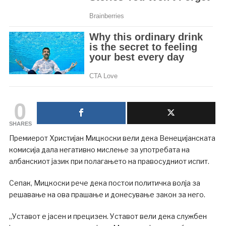
0
SHARES
Премиерот Христијан Мицкоски вели дека Венецијанската
комисија дала негативно мислење за употребата на
албанскиот јазик при полагањето на правосудниот испит.
Сепак, Мицкоски рече дека постои политичка волја за
решавање на ова прашање и донесување закон за него.
„Уставот е јасен и прецизен. Уставот вели дека службен