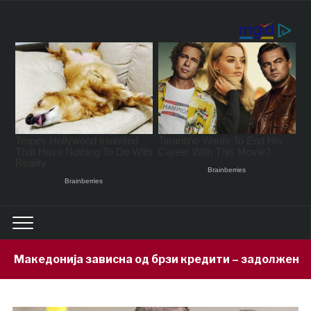
сна од брзи кредити – задолжени 333 милиони евра за