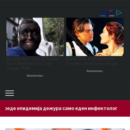
 дежура само еден инфектолог
Привед
9 hours ago