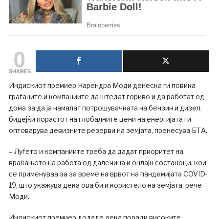
0
SHARES
Индискиот премиер Нарендра Моди денеска ги повика
граѓаните и компаниите да штедат гориво и да работат од
дома за да ја намалат потрошувачката на бензин и дизел,
бидејќи порастот на глобалните цени на енергијата ги
оптоварува девизните резерви на земјата, пренесува БТА.
– Луѓето и компаниите треба да дадат приоритет на
враќањето на работа од далечина и онлајн состаноци, кои
се применуваа за за време на врвот на пандемијата COVID-
19, што укажува дека ова би и користело на земјата, рече
Моди.
Индискиот премиер додаде дека поради високите