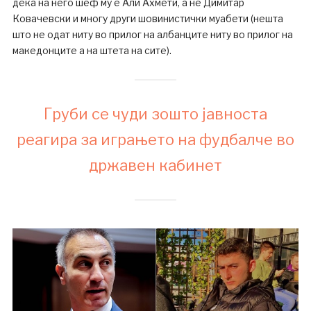
дека на него шеф му е Али Ахмети, а не Димитар
Ковачевски и многу други шовинистички муабети (нешта
што не одат ниту во прилог на албанците ниту во прилог на
македонците а на штета на сите).
Груби се чуди зошто јавноста
реагира за играњето на фудбалче во
државен кабинет