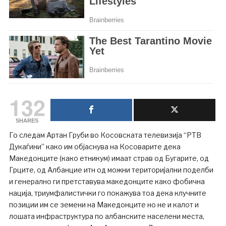
132
SHARES
Го следам Артан Груби во Косовската телевизија “РТВ
Дукаѓини” како им објаснува на Косоварите дека
Македонците (како етникум) имаат страв од Бугарите, од
Грците, од Албанцие итн од можни територијални поделби
и генерално ги претставува македонците како фобична
нација, триумфалистички го покажува тоа дека клучните
позиции им се земени на Македонците но не и калот и
лошата инфраструктура по албанските населени места,