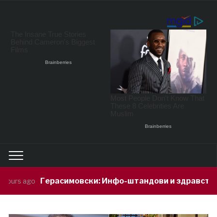
мовски: Инфо-штандови и здравствени проверки за п