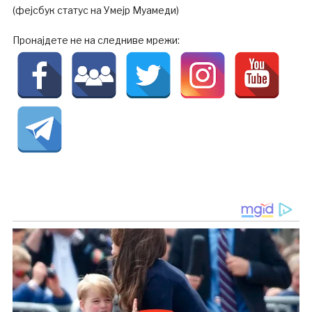
(фејсбук статус на Умејр Муамеди)
Пронајдете не на следниве мрежи: