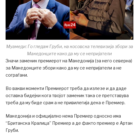
Муамеди: Го гледам Груби, на косовска телевизија збори за
Македонците како да му се непријатели
Значи заменик премиерот на Македонија (за него северна)
за Македонците збори како да му се непријатели а не
сограѓани.
Во вакви моменти Премиерот треба да излезе и да даде
оставка бидејки кога твојот заменик така се претставува
треба да му биде срам а не привилегија дека е Премиер.
Македонија и официјално нема Премиер односно има
“Британска Кралица” Премиер а де факто премиер е Артан
Груби.