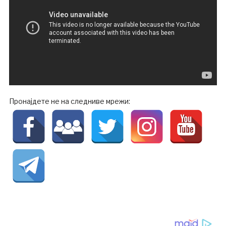
Пронајдете не на следниве мрежи: