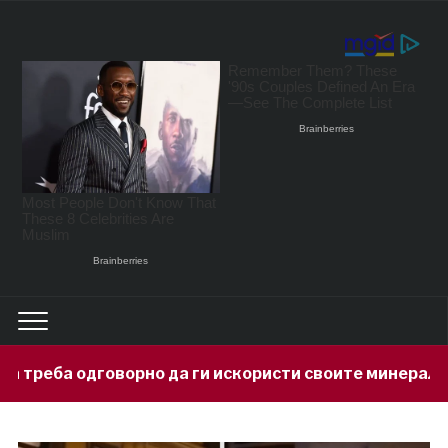
 да ги искористи своите минерални богатства
1