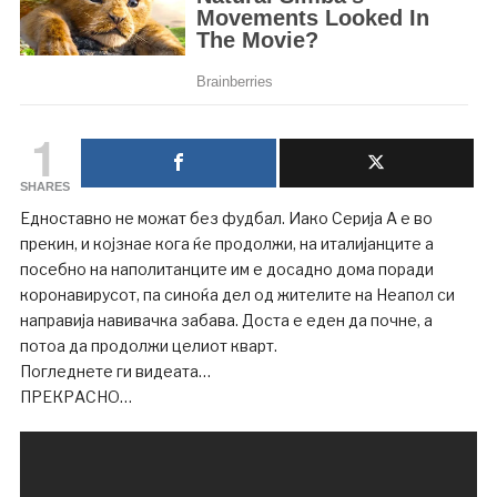
1
SHARES
Едноставно не можат без фудбал. Иако Серија А е во
прекин, и којзнае кога ќе продолжи, на италијанците а
посебно на наполитанците им е досадно дома поради
коронавирусот, па синоќа дел од жителите на Неапол си
направија навивачка забава. Доста е еден да почне, а
потоа да продолжи целиот кварт.
Погледнете ги видеата…
ПРЕКРАСНО…