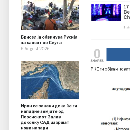
Брисел ја обвинува Русија
за хаосот во Сеута
0
6.August.2026
SHARES
РКЕ ги објави новит
Иран се закани дека ќе ги
нападне земјите од
Персискиот Залив
доколку САД извршат
нови напади