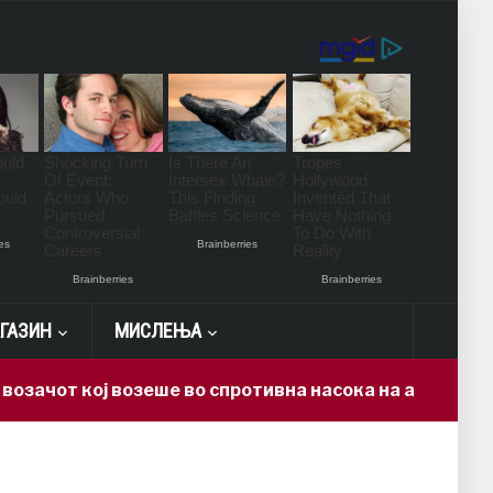
ГАЗИН
МИСЛЕЊА
кој возеше во спротивна насока на автопатот Скопје