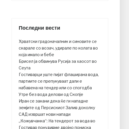
Последни вести
Хрватски градоначалник и синовите се
скарале со возач, удирале по колата во
која имало и бебе
Брисел ја обвинува Русија за хаосот во
Сеута
Гостиварци уште пијат флаширана вода,
партиите се препукуваат дали е
набавена на тендер или со спогодба
Утре без вода делови од Скопје
Иран се закани дека ќе ги нападне
земјите од Персискиот Залив доколку
САД извршат нови напади
„Кожувчанка“: На тендерот за вода во
Гостивар понудивме двојно пониска