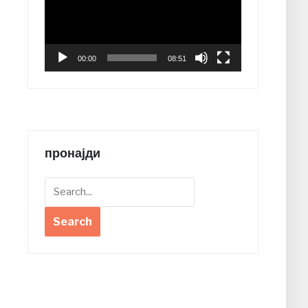
00:00
08:51
пронајди