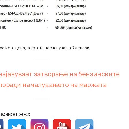
со иста цена, нафтата поскапува за 3 денари.
најавуваат затворање на бензинските
поради намалувањето на маржата
ледниве мрежи: