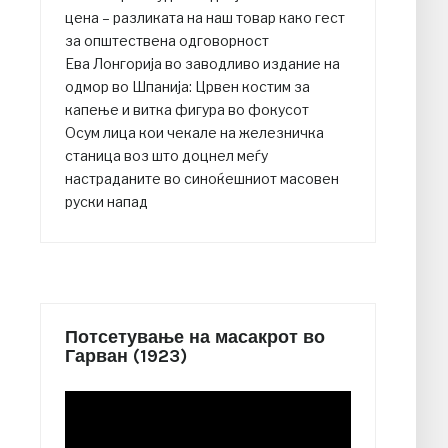
цена – разликата на наш товар како гест
за општествена одговорност
Ева Лонгорија во заводливо издание на
одмор во Шпанија: Црвен костим за
капење и витка фигура во фокусот
Осум лица кои чекале на железничка
станица воз што доцнел меѓу
настраданите во синоќешниот масовен
руски напад
Потсетување на масакрот во
Гарван (1923)
Video
Player