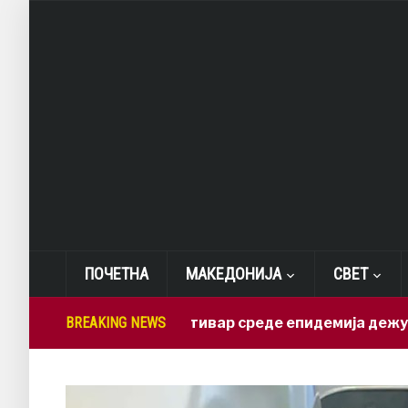
ПОЧЕТНА
МАКЕДОНИЈА
СВЕТ
СДСМ: Во Гостивар среде епидемија дежура само 
BREAKING NEWS