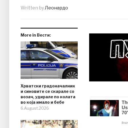
Written by
Леонардо
More in Вести:
Хрватски градоначалник
и синовите се скарале со
возач, удирале по колата
во која имало и бебе
6.August.2026