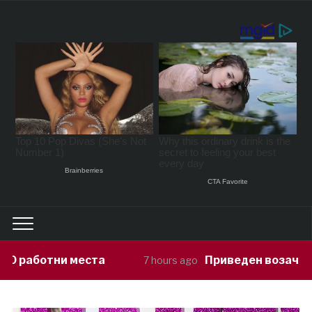
Приведен возач кој ја предизвикал не
7 hours ago