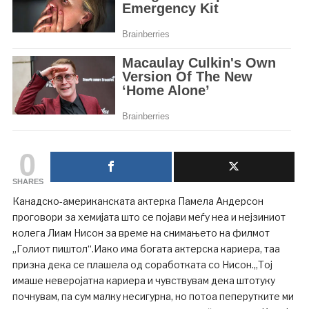
0
SHARES
Канадско-американската актерка Памела Андерсон
проговори за хемијата што се појави меѓу неа и нејзиниот
колега Лиам Нисон за време на снимањето на филмот
„Голиот пиштол“.Иако има богата актерска кариера, таа
призна дека се плашела од соработката со Нисон.„Тој
имаше неверојатна кариера и чувствувам дека штотуку
почнувам, па сум малку несигурна, но потоа пеперутките ми