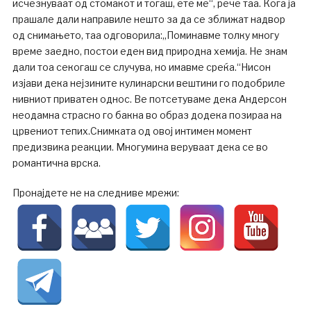
исчезнуваат од стомакот и тогаш, ете ме“, рече таа. Кога ја
прашале дали направиле нешто за да се зближат надвор
од снимањето, таа одговорила:„Поминавме толку многу
време заедно, постои еден вид природна хемија. Не знам
дали тоа секогаш се случува, но имавме среќа.“Нисон
изјави дека нејзините кулинарски вештини го подобриле
нивниот приватен однос. Ве потсетуваме дека Андерсон
неодамна страсно го бакна во образ додека позираа на
црвениот тепих.Снимката од овој интимен момент
предизвика реакции. Многумина веруваат дека се во
романтична врска.
Пронајдете не на следниве мрежи: