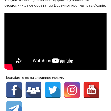
бездомник да се обратат во Црвениот крст на Град Скопје.
Пронајдете не на следниве мрежи: