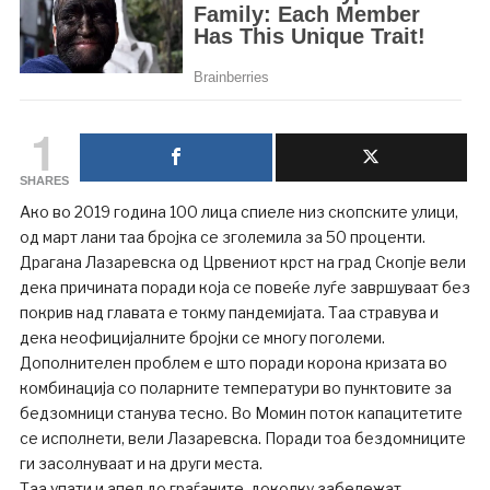
1
SHARES
Ако во 2019 година 100 лица спиеле низ скопските улици,
од март лани таа бројка се зголемила за 50 проценти.
Драгана Лазаревска од Црвениот крст на град Скопје вели
дека причината поради која се повеќе луѓе завршуваат без
покрив над главата е токму пандемијата. Таа стравува и
дека неофицијалните бројки се многу поголеми.
Дополнителен проблем е што поради корона кризата во
комбинација со поларните температури во пунктовите за
бедзомници станува тесно. Во Момин поток капацитетите
се исполнети, вели Лазаревска. Поради тоа бездомниците
ги засолнуваат и на други места.
Таа упати и апел до граѓаните, доколку забележат