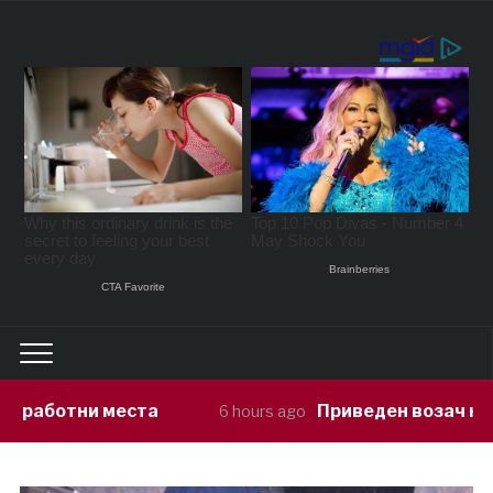
Приведен возач кој ја предизвикал н
6 hours ago