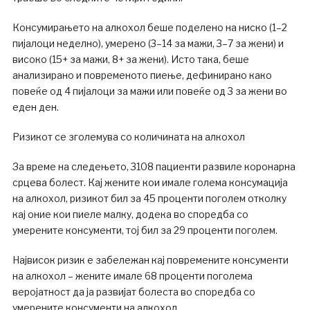
Консумирањето на алкохол беше поделено на ниско (1–2
пијалоци неделно), умерено (3–14 за мажи, 3–7 за жени) и
високо (15+ за мажи, 8+ за жени). Исто така, беше
анализирано и повременото пиење, дефинирано како
повеќе од 4 пијалоци за мажи или повеќе од 3 за жени во
еден ден.
Ризикот се зголемува со количината на алкохол
За време на следењето, 3108 пациенти развиле коронарна
срцева болест. Кај жените кои имале голема консумација
на алкохол, ризикот бил за 45 проценти поголем отколку
кај оние кои пиеле малку, додека во споредба со
умерените консументи, тој бил за 29 проценти поголем.
Највисок ризик е забележан кај повремените консументи
на алкохол – жените имале 68 проценти поголема
веројатност да ја развијат болеста во споредба со
умерените консументи на алкохол.