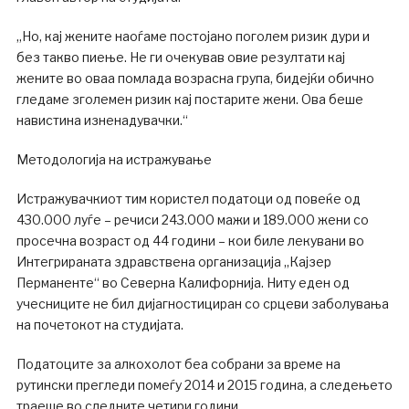
„Но, кај жените наоѓаме постојано поголем ризик дури и
без такво пиење. Не ги очекував овие резултати кај
жените во оваа помлада возрасна група, бидејќи обично
гледаме зголемен ризик кај постарите жени. Ова беше
навистина изненадувачки.“
Методологија на истражување
Истражувачкиот тим користел податоци од повеќе од
430.000 луѓе – речиси 243.000 мажи и 189.000 жени со
просечна возраст од 44 години – кои биле лекувани во
Интегрираната здравствена организација „Кајзер
Перманенте“ во Северна Калифорнија. Ниту еден од
учесниците не бил дијагностициран со срцеви заболувања
на почетокот на студијата.
Податоците за алкохолот беа собрани за време на
рутински прегледи помеѓу 2014 и 2015 година, а следењето
траеше во следните четири години.