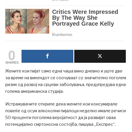
0
SHARES
Жените кои пијат само една чаша вино дневно и уште две
за време на викендот се соочуваат со значително поголем
ризик од развој на срцеви заболувања, предупредува една
голема американска студија.
Истражувачите откриле дека жените кои консумирале
повеќе од осум алкохолни пијалоци неделно имале речиси
50 проценти поголема веројатност да ја развијат оваа
потенцијално смртоносна состојба, пишува „Експрес“.