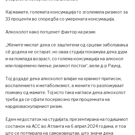
Кај мажите, големата консумација го зголемила ризикот за
33 проценти во споредба со умерената консумација.
Алкохолот како потценет фактор на ризик
„Жените мислат дека се заштитени од срцеви заболувања
сè додека не остарат, но оваа студија покажува дека дури
и на помлада возраст, со голема консумација на алкохол
или повремено пиење, ризикот постои“, вели д-р Раунд.
Тој додаде дека алкохолот влијае на крвниот притисок,
воспалението и метаболизмот, а жените го разложуваат
поинаку од мажите. Тој исто така нагласи дека алкохолот
треба да се сфати посериозно при проценката на
кардиоваскуларниот ризик.
Еден недостаток на студијата, презентирана на годишниот
состанок на ACC во Атланта на 6 април 2024 година, е тоа
што се потпирала на самоизвештаи, што значи дека