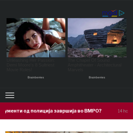
ција завршија во ВМРО?
Под покрови
14 hours ago