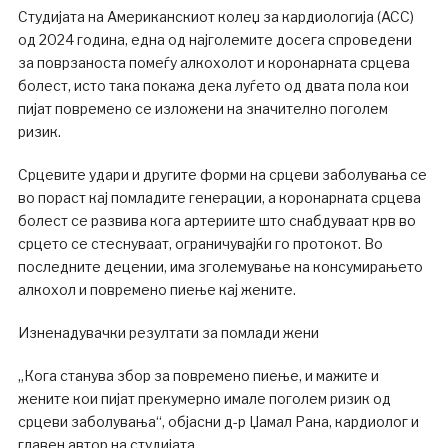
Студијата на Американскиот колеџ за кардиологија (ACC)
од 2024 година, една од најголемите досега спроведени
за поврзаноста помеѓу алкохолот и коронарната срцева
болест, исто така покажа дека луѓето од двата пола кои
пијат повремено се изложени на значително поголем
ризик.
Срцевите удари и другите форми на срцеви заболувања се
во пораст кај помладите генерации, а коронарната срцева
болест се развива кога артериите што снабдуваат крв во
срцето се стеснуваат, ограничувајќи го протокот. Во
последните децении, има зголемување на консумирањето
алкохол и повремено пиење кај жените.
Изненадувачки резултати за помлади жени
„Кога станува збор за повремено пиење, и мажите и
жените кои пијат прекумерно имале поголем ризик од
срцеви заболувања“, објасни д-р Џамал ​​Рана, кардиолог и
главен автор на студијата.