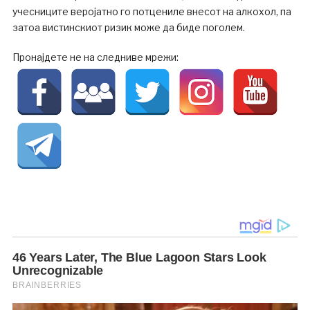
учесниците веројатно го потцениле внесот на алкохол, па
затоа вистинскиот ризик може да биде поголем.
Пронајдете не на следниве мрежи: