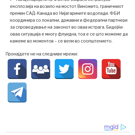
експлозија на возило на мостот Виножито, граничниот
премин САД-Канада во Нијагарините водопади. ФБИ
координира со локални, државни и федерални партнери
за спроведување на законот во оваа истрага. Бидејќи
оваа ситуација е многу флуидна, тоа е се што можеме да
кажеме во моментов – се вели во соопштението.
Пронајдете не на следниве мрежи: