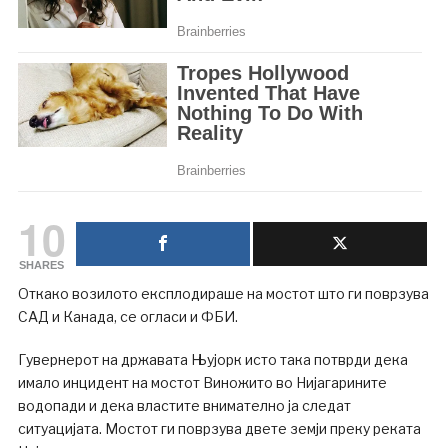
10
SHARES
Откако возилото експлодираше на мостот што ги поврзува
САД и Канада, се огласи и ФБИ.
Гувернерот на државата Њујорк исто така потврди дека
имало инцидент на мостот Виножито во Нијагарините
водопади и дека властите внимателно ја следат
ситуацијата. Мостот ги поврзува двете земји преку реката