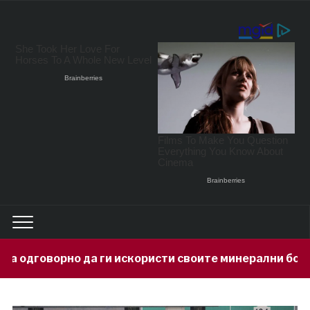
ги искористи своите минерални богатства
1 day 