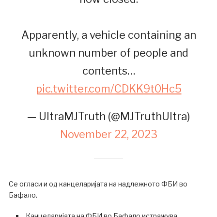
Apparently, a vehicle containing an
unknown number of people and
contents…
pic.twitter.com/CDKK9t0Hc5
— UltraMJTruth (@MJTruthUltra)
November 22, 2023
Се огласи и од канцеларијата на надлежното ФБИ во
Бафало.
Канцеларијата на ФБИ во Бафало истражува