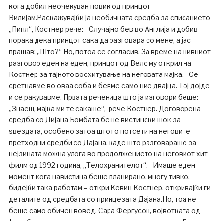
кога добил неочекуван повик од принцот
Вилијам.Раскажувајќи ја необичната средба за списанието
„Пипл“, Костнер рече:– Случајно бев во Англија и добив
порака дека принцот сака да разговара со мене, а јас
прашав: „Што?“ Но, потоа се согласив. За време на нивниот
разговор еден на еден, принцот од Велс му открил на
Костнер за тајното восхитување на неговата мајка.– Се
сретнавме во оваа соба и бевме само ние двајца. Тој дојде
и се ракувавме. Првата реченица што ја изговори беше:
„Знаеш, мајка ми те сакаше“, рече Костнер. Договорена
средба со Дијана Бомбата беше вистински шок за
ѕвездата, особено затоа што го потсети на неговите
претходни средби со Дајана, каде што разговараше за
нејзината можна улога во продолжението на неговиот хит
филм од 1992 година, „Телохранителот“.– Имаше еден
момент кога навистина беше планирано, многу тивко,
бидејќи така работам – откри Кевин Костнер, откривајќи ги
деталите од средбата со принцезата Дајана.Но, тоа не
беше само обичен вовед. Сара Фергусон, војвотката од