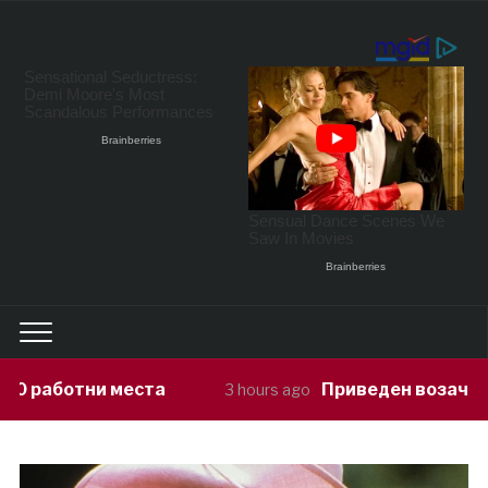
Приведен возач кој ја предизвикал н
3 hours ago