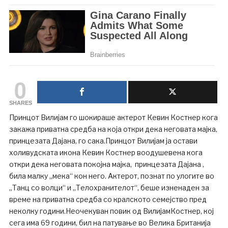
0
SHARES
Принцот Вилијам го шокираше актерот Кевин Костнер кога
закажа приватна средба на која откри дека неговата мајка,
принцезата Дајана, го сака.Принцот Вилијам ја остави
холивудската икона Кевин Костнер воодушевена кога
откри дека неговата покојна мајка, принцезата Дајана ,
била малку „мека“ кон него. Актерот, познат по улогите во
„Танц со волци“ и „Телохранителот“, беше изненаден за
време на приватна средба со кралското семејство пред
неколку години.Неочекуван повик од ВилијамКостнер, кој
сега има 69 години, бил на патување во Велика Британија