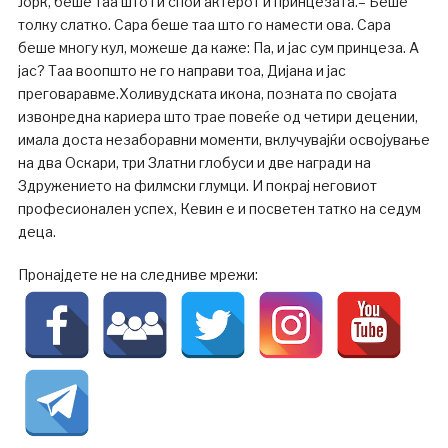
Јорк, беше таа што ги спои актерот и принцезата.– Беше
толку слатко. Сара беше таа што го намести ова. Сара
беше многу кул, можеше да каже: Па, и јас сум принцеза. А
јас? Таа воопшто не го направи тоа, Дијана и јас
преговаравме.Холивудската икона, позната по својата
извонредна кариера што трае повеќе од четири децении,
имала доста незаборавни моменти, вклучувајќи освојување
на два Оскари, три Златни глобуси и две награди на
Здружението на филмски глумци. И покрај неговиот
професионален успех, Кевин е и посветен татко на седум
деца.
Пронајдете не на следниве мрежи: