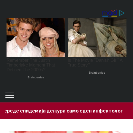
а дежура само еден инфектолог
При
12 hours ago