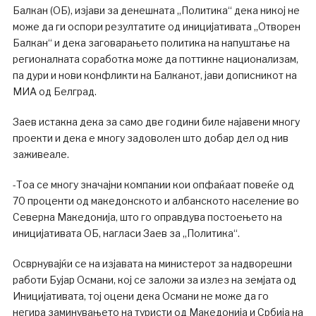
Балкан (ОБ), изјави за денешната „Политика“ дека никој не
може да ги оспори резултатите од иницијативата „Отворен
Балкан“ и дека заговарањето политика на напуштање на
регионалната соработка може да поттикне национализам,
па дури и нови конфликти на Балканот, јави дописникот на
МИА од Белград.
Заев истакна дека за само две години биле најавени многу
проекти и дека е многу задоволен што добар дел од нив
заживеале.
-Тоа се многу значајни компании кои опфаќаат повеќе од
70 проценти од македонското и албанското население во
Северна Македонија, што го оправдува постоењето на
иницијативата ОБ, нагласи Заев за „Политика“.
Осврнувајќи се на изјавата на министерот за надворешни
работи Бујар Османи, кој се заложи за излез на земјата од
Иницијативата, тој оцени дека Османи не може да го
негира заминувањето на туристи од Македонија и Србија на