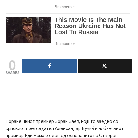
0
SHARES
Поранешниот премиер Зоран Заев, којшто заедно со
српскиот претседател Александар Вучиќ и албанскиот
премиер Еди Рама е еден од основачите на Отворен