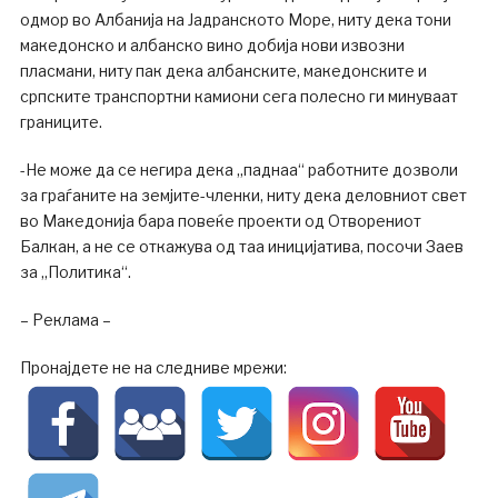
одмор во Албанија на Јадранското Море, ниту дека тони
македонско и албанско вино добија нови извозни
пласмани, ниту пак дека албанските, македонските и
српските транспортни камиони сега полесно ги минуваат
границите.
-Не може да се негира дека „паднаа“ работните дозволи
за граѓаните на земјите-членки, ниту дека деловниот свет
во Македонија бара повеќе проекти од Отворениот
Балкан, а не се откажува од таа иницијатива, посочи Заев
за „Политика“.
– Реклама –
Пронајдете не на следниве мрежи: