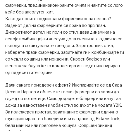
фармерки, предимензионираните очила и чантите со лого
веќе беа апсолутен хит.
Како да носите подвиткани фармерки оваа сезона?
Задниот дел на фармерките се враќа во прв план.
Дискретниот детал, но полн со стил, дава динамика на
секоја комбинација и внесува доза свежина, а одлично се
вклопува со актуелните трендови. За ретро-шик стил,
изберете прави фармерки, завиткајте ги и комбинирајте ги
со чевли со шпиц или мокасини. Скроен блејзер или
женствена блуза ќе го комплетира изгледот инспириран
од педесеттите години.
Дали сакате помодерен ефект? Инспирирајте се од Сара
Џесика Паркер и облечете тесни фармерки со чизми до
глужд со потпетици. Само додадете блејзер или капут за
дожд за едноставен и урбан стил во духот на модата Y2K.
За полежерен пристап, завитканите фармерки одлично
функционираат со балерини или сандали од Birkenstock,
бела маичка или преголема кошула. Совршен викенд