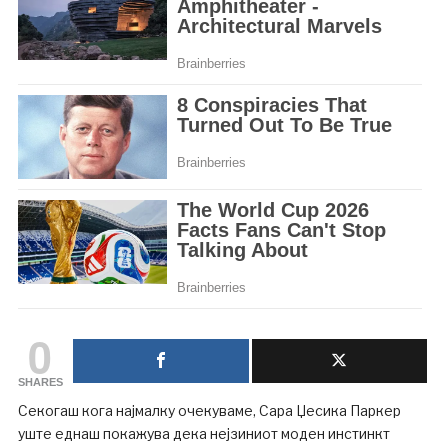
0
SHARES
Секогаш кога најмалку очекуваме, Сара Џесика Паркер
уште еднаш покажува дека нејзиниот моден инстинкт