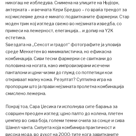
никогаш не избледува. Снимена на улиците на Њујорк,
актерката – и вечната Кери Бредшо – го враќа трендот за
кој мислевме дека е минато: подвитканите фармерки. Стар
моден трик кој изгледа свежо во нејзината изведба, со
примеси на лежерност, елеганција… и допир на Y2K
естетика.
Ѕвездата на „Сексот и градот“ фотографите ја уловија
среде Менхетен во минималистичка, но ефикасна
комбинација. Сиви тесни фармерки се свиткани до
половина на ногата, како импровизирани исечени
панталони и црни чизми до глужд со потпетици кои
откриваат малку кожа. Резултат? Суптилна игра на
пропорции што ја прави нејзината пролетна комбинација
смислено лежерна.
Покрај тоа, Сара Џесика ги исполнува сите барања за
совршен преоден изглед: црно палто до колена, плетен
џемпер во сива боја, големи темни очила за сонце и сива
Шанел чанта. Силуета која комбинира практичност и
висока мода, во духот на 2000-тите кога завитканите