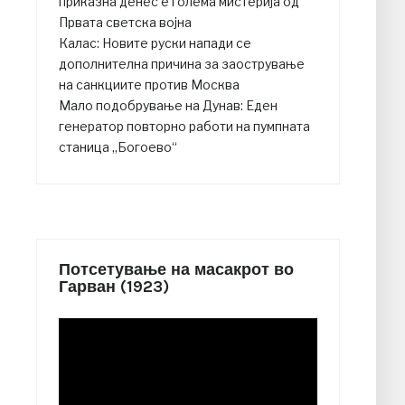
приказна денес е голема мистерија од
Првата светска војна
Калас: Новите руски напади се
дополнителна причина за заострување
на санкциите против Москва
Мало подобрување на Дунав: Еден
генератор повторно работи на пумпната
станица „Богоево“
Потсетување на масакрот во
Гарван (1923)
Video
Player