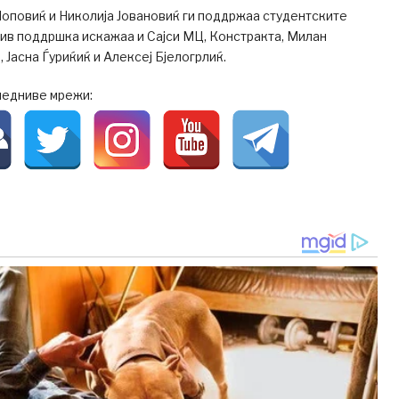
оповиќ и Николија Јовановиќ ги поддржаа студентските
 нив поддршка искажаа и Сајси МЦ, Констракта, Милан
 Јасна Ѓуриќиќ и Алексеј Бјелогрлиќ.
ледниве мрежи: