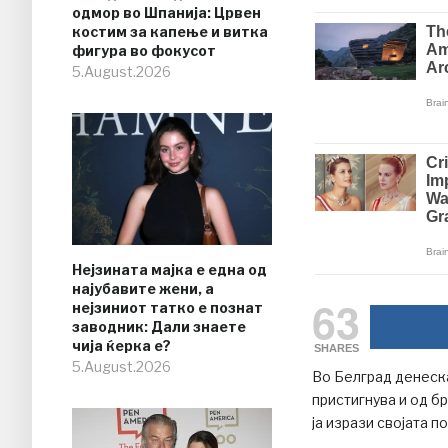
одмор во Шпанија: Црвен
костим за капење и витка
фигура во фокусот
5.August.2026
Нејзината мајка е една од
најубавите жени, а
63
нејзиниот татко е познат
заводник: Дали знаете
чија ќерка е?
SHARES
5.August.2026
Во Белград денеска
пристигнува и од б
ја изрази својата п