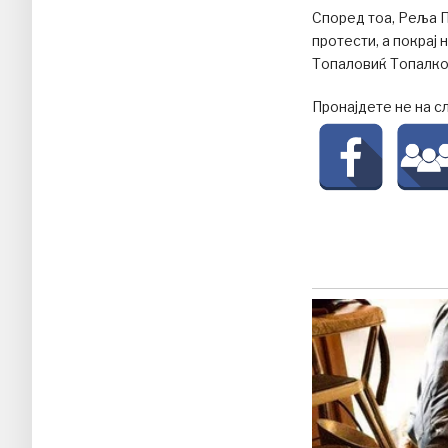
Според тоа, Реља П
протести, а покрај
Топаловиќ Топалко,
Пронајдете не на с