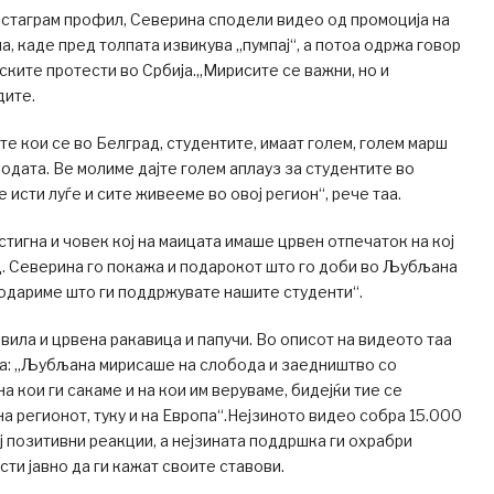
нстаграм профил, Северина сподели видео од промоција на
 каде пред толпата извикува „пумпај“, а потоа одржа говор
ските протести во Србија.„Мирисите се важни, но и
дите.
е кои се во Белград, студентите, имаат голем, голем марш
бодата. Ве молиме дајте голем аплауз за студентите во
е исти луѓе и сите живееме во овој регион“, рече таа.
стигна и човек кој на маицата имаше црвен отпечаток на кој
. Северина го покажа и подарокот што го доби во Љубљана
годариме што ги поддржувате нашите студенти“.
вила и црвена ракавица и папучи. Во описот на видеото таа
ша: „Љубљана мирисаше на слобода и заедништво со
а кои ги сакаме и на кои им веруваме, бидејќи тие се
на регионот, туку и на Европа“.Нејзиното видео собра 15.000
ој позитивни реакции, а нејзината поддршка ги охрабри
сти јавно да ги кажат своите ставови.