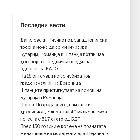
Последни вести
Даниловски: Ризикот од западнонилска
треска може да се минимизира
Бугарија, Романија и Шпанија потпишаа
договор за заедничка воздушна
одбрана на НАТО
На 18 октомври ќе се избира нов
градоначалник на Брвеница
Шпанците пристигнуваат на помош на
Бугарија и Романија
Попов: Покрај јавниот, намален и
државниот долг за над 40 милиони евра
кој сега е 51,7 отсто од БДП
Пред 150 години е родена најпознатата
жена шпион на модерната ера: Нејзината