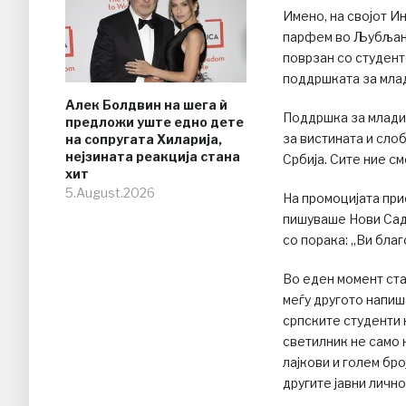
Имено, на својот И
парфем во Љубљана,
поврзан со студент
поддршката за мла
Алек Болдвин на шега ѝ
Поддршка за младит
предложи уште едно дете
за вистината и сло
на сопругата Хиларија,
нејзината реакција стана
Србија. Сите ние см
хит
5.August.2026
На промоцијата при
пишуваше Нови Сад
со порака: „Ви бла
Во еден момент ста
меѓу другото напи
српските студенти н
светилник не само 
лајкови и голем бр
другите јавни лично