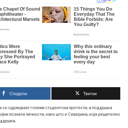
Сподели
Твитни
 се одржуваат големи студентски протести, а поддршка
ројни познати личности, како што е Северина, која решително
оддршка.