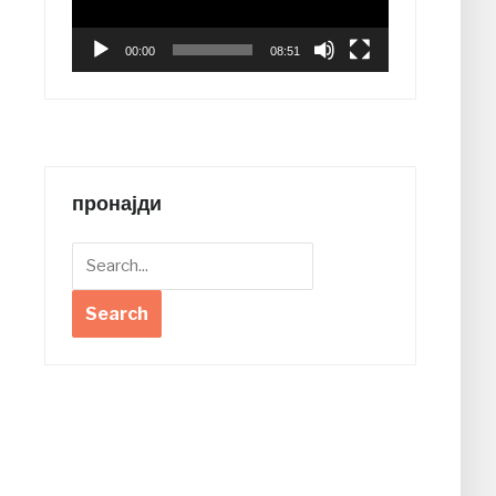
00:00
08:51
пронајди