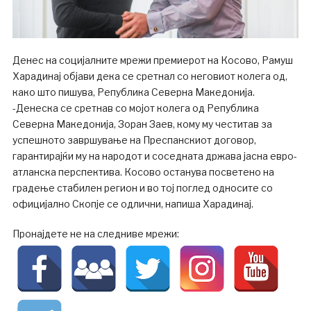
Денес на социјалните мрежи премиерот на Косово, Рамуш
Харадинај објави дека се сретнал со неговиот колега од,
како што пишува, Република Северна Македонија.
-Денеска се сретнав со мојот колега од Република
Северна Македонија, Зоран Заев, кому му честитав за
успешното завршување на Преспанскиот договор,
гарантирајќи му на народот и соседната држава јасна евро-
атланска перспектива. Косово останува посветено на
градење стабилен регион и во тој поглед односите со
официјално Скопје се одлични, напиша Харадинај.
Пронајдете не на следниве мрежи: