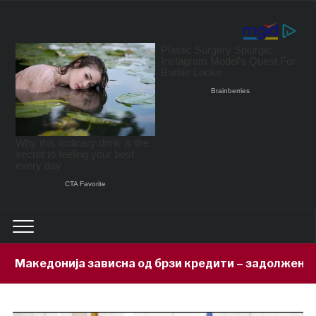
сна од брзи кредити – задолжени 333 милиони евра за