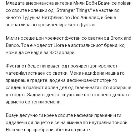
Младата американска актерка Мили Боби Браун се појави
со своите колешки од „Stranger Things“ на настан во
киното Тудум на Нетфликс во Лос Анџелес, и беше
впечатлива во проѕирен мрежест фустан.
Мили носеше црн мрежест фустан со светки од Bronx and
Banco. Тоа е моделот Liora на австралискиот бренд, кој
може да се најде за 920 долари.
Фустанот беше направен од проѕирен црн мрежест
материјал исткаен со светки. Мека кадифена машна го
врамуваше градите, додека дефинираниот струк го
следеше правиот долен дел од ткаенината што допираше
до подот. Задниот дел се спушташе во отворено деколте
врамено со тенки ремени.
Браун делумно ги крена своите кафеави прамени и ги
оддалечи од лицето и се нашминка во неутрални тонови.
Носеше пар сребрени обетки на ушите.