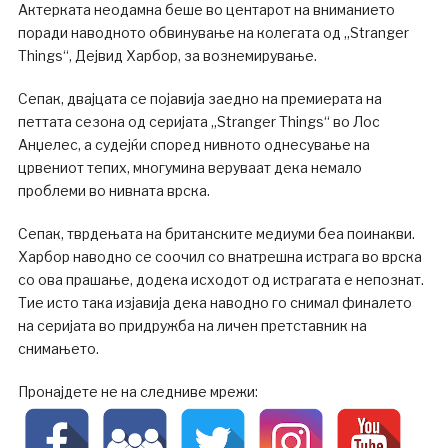
Актерката неодамна беше во центарот на вниманието
поради наводното обвинување на колегата од „Stranger
Things“, Дејвид Харбор, за вознемирување.
Сепак, двајцата се појавија заедно на премиерата на
петтата сезона од серијата „Stranger Things“ во Лос
Анџелес, а судејќи според нивното однесување на
црвениот тепих, многумина веруваат дека немало
проблеми во нивната врска.
Сепак, тврдењата на британските медиуми беа поинакви.
Харбор наводно се соочил со внатрешна истрага во врска
со ова прашање, додека исходот од истрагата е непознат.
Тие исто така изјавија дека наводно го снимал финалето
на серијата во придружба на личен претставник на
снимањето.
Пронајдете не на следниве мрежи: