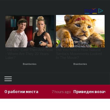
Приведен возач кој ја предизвикал 
7 hours ago