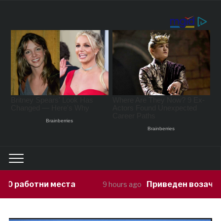
Приведен возач кој ја предизвикал 
9 hours ago