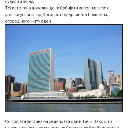
судири и војни.
Тој исто така дополни дека Србија ги исполнила сите
„тешки услови“ од Договрот од Брсиел, а Приштина,
според него, ниту еден.
Со својата вистина на седницата оди и Тачи. Како што
најави синоќа на седницата на Советот за безбедност на