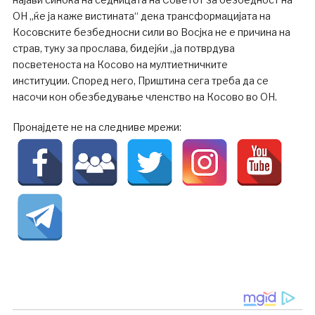
ОН „ќе ја каже вистината“ дека трансформацијата на
Косовските безбедносни сили во Восјка не е причина на
страв, туку за прослава, бидејќи „ја потврдува
посветеноста на Косово на мултиетничките
институции. Според него, Приштина сега треба да се
насочи кон обезбедување членство на Косово во ОН.
Пронајдете не на следниве мрежи: