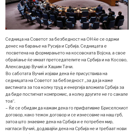
Седница на Советот за безбедност на ОН ќе се одржи
денес на барање на Русија и Србија. Седницата е
посветена на формирањето на косовската Војска, а свое
обраќање ќе имаат претседателите на Србија и на Косово,
Александар Вучиќ и Хашим Тачи.
Во саботата Вучиќ изјави дека ќе присуствива на
седницата на Советот за бебзедност „за да ја каже
вистината за тоа колку труд и енергија вложила Србија за
да биде постигнат компромис, а колку другите не го сакале
тоа“.
– Ќе се обидам да кажам дека го прифативме Бриселскиот
договор, како тежок договор и се изнесовме на наш грб,
затоа што знаевме дека на Србија и е потребен мир,
нагласи Вучиќ, додавајќи дека на Србија не и требаат нови