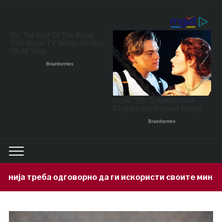
орно да ги искористи своите минерални богатства