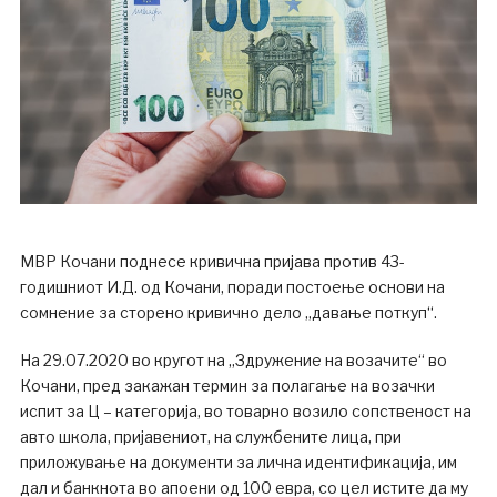
МВР Кочани поднесе кривична пријава против 43-
годишниот И.Д. од Кочани, поради постоење основи на
сомнение за сторено кривично дело „давање поткуп“.
На 29.07.2020 во кругот на „Здружение на возачите“ во
Кочани, пред закажан термин за полагање на возачки
испит за Ц – категорија, во товарно возило сопственост на
авто школа, пријавениот, на службените лица, при
приложување на документи за лична идентификација, им
дал и банкнота во апоени од 100 евра, со цел истите да му