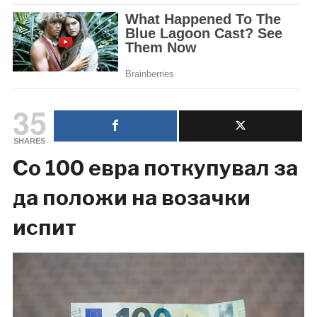
35
SHARES
Со 100 евра поткупувал за
да положи на возачки
испит