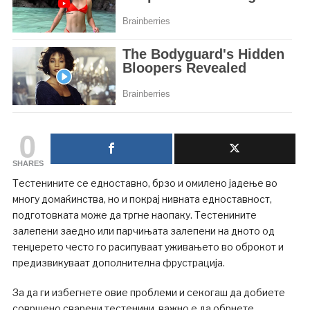
0
SHARES
Тестенините се едноставно, брзо и омилено јадење во
многу домаќинства, но и покрај нивната едноставност,
подготовката може да тргне наопаку. Тестенините
залепени заедно или парчињата залепени на дното од
тенџерето често го расипуваат уживањето во оброкот и
предизвикуваат дополнителна фрустрација.
За да ги избегнете овие проблеми и секогаш да добиете
совршено сварени тестенини, важно е да обрнете