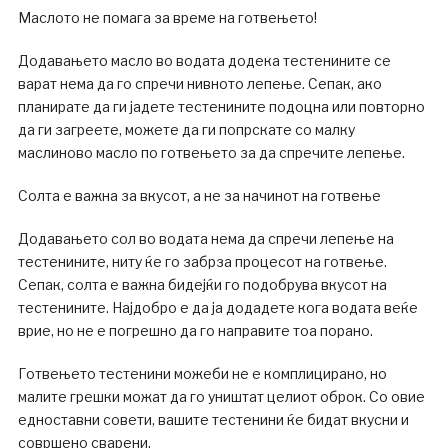
Маслото не помага за време на готвењето!
Додавањето масло во водата додека тестенините се
варат нема да го спречи нивното лепење. Сепак, ако
планирате да ги јадете тестенините подоцна или повторно
да ги загреете, можете да ги попрскате со малку
маслиново масло по готвењето за да спречите лепење.
Солта е важна за вкусот, а не за начинот на готвење
Додавањето сол во водата нема да спречи лепење на
тестенините, ниту ќе го забрза процесот на готвење.
Сепак, солта е важна бидејќи го подобрува вкусот на
тестенините. Најдобро е да ја додадете кога водата веќе
врие, но не е погрешно да го направите тоа порано.
Готвењето тестенини можеби не е комплицирано, но
малите грешки можат да го уништат целиот оброк. Со овие
едноставни совети, вашите тестенини ќе бидат вкусни и
совршено сварени.