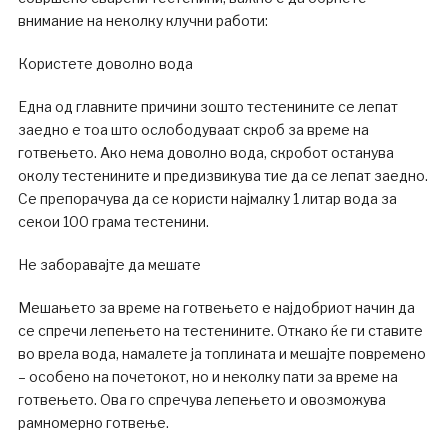
внимание на неколку клучни работи:
Користете доволно вода
Една од главните причини зошто тестенините се лепат
заедно е тоа што ослободуваат скроб за време на
готвењето. Ако нема доволно вода, скробот останува
околу тестенините и предизвикува тие да се лепат заедно.
Се препорачува да се користи најмалку 1 литар вода за
секои 100 грама тестенини.
Не заборавајте да мешате
Мешањето за време на готвењето е најдобриот начин да
се спречи лепењето на тестенините. Откако ќе ги ставите
во врела вода, намалете ја топлината и мешајте повремено
– особено на почетокот, но и неколку пати за време на
готвењето. Ова го спречува лепењето и овозможува
рамномерно готвење.