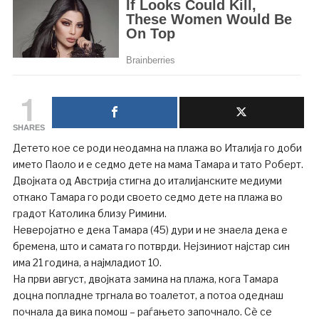
1
SHARES
Детето кое се роди неодамна на плажа во Италија го доби
името Паоло и е седмо дете на мама Тамара и тато Роберт.
Двојката од Австрија стигна до италијанските медиуми
откако Тамара го роди своето седмо дете на плажа во
градот Католика близу Римини.
Неверојатно е дека Тамара (45) дури и не знаела дека е
бремена, што и самата го потврди. Нејзиниот најстар син
има 21 година, а најмладиот 10.
На први август, двојката замина на плажа, кога Тамара
доцна попладне тргнала во тоалетот, а потоа одеднаш
почнала да вика помош – раѓањето започнало. Сè се