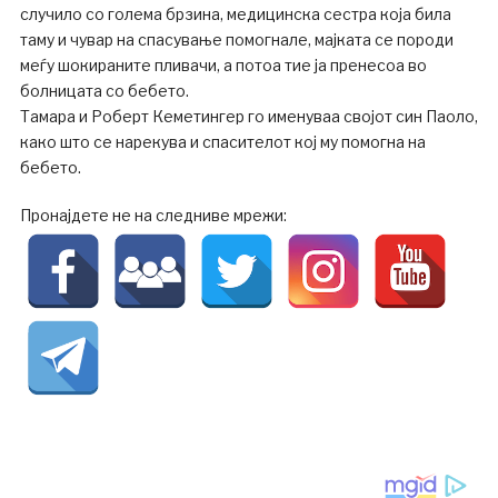
случило со голема брзина, медицинска сестра која била
таму и чувар на спасување помогнале, мајката се породи
меѓу шокираните пливачи, а потоа тие ја пренесоа во
болницата со бебето.
Тамара и Роберт Кеметингер го именуваа својот син Паоло,
како што се нарекува и спасителот кој му помогна на
бебето.
Пронајдете не на следниве мрежи: