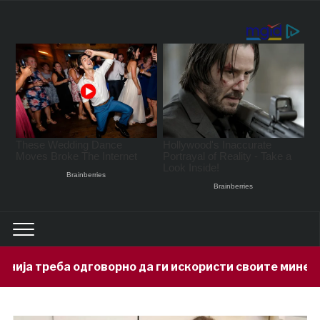
рно да ги искористи своите минерални богатства