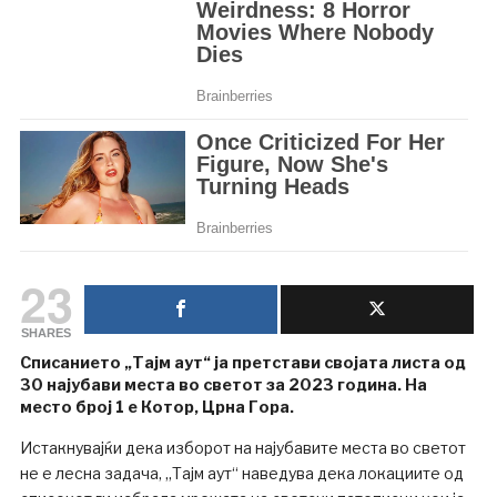
23
SHARES
Списанието „Тајм аут“ ја претстави својата листа од
30 најубави места во светот за 2023 година. На
место број 1 е Котор, Црна Гора.
Истакнувајќи дека изборот на најубавите места во светот
не е лесна задача, „Тајм аут“ наведува дека локациите од