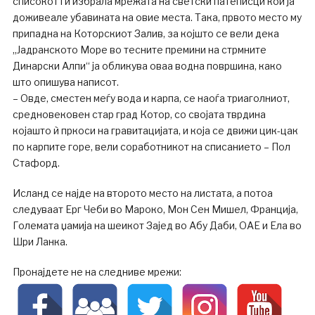
списокот ги избрала мрежата на светски патеписци кои ја
доживеале убавината на овие места. Така, првото место му
припадна на Которскиот Залив, за којшто се вели дека
„Јадранското Море во тесните премини на стрмните
Динарски Алпи“ ја обликува оваа водна површина, како
што опишува написот.
– Овде, сместен меѓу вода и карпа, се наоѓа триаголниот,
средновековен стар град Котор, со својата тврдина
којашто ѝ пркоси на гравитацијата, и која се движи цик-цак
по карпите горе, вели соработникот на списанието – Пол
Стафорд.
Исланд се најде на второто место на листата, а потоа
следуваат Ерг Чеби во Мароко, Мон Сен Мишел, Франција,
Големата џамија на шеикот Зајед во Абу Даби, ОАЕ и Ела во
Шри Ланка.
Пронајдете не на следниве мрежи: