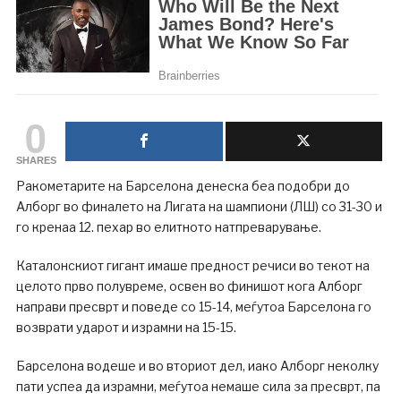
0
SHARES
Ракометарите на Барселона денеска беа подобри до
Алборг во финалето на Лигата на шампиони (ЛШ) со 31-30 и
го кренаа 12. пехар во елитното натпреварување.
Каталонскиот гигант имаше предност речиси во текот на
целото прво полувреме, освен во финишот кога Алборг
направи пресврт и поведе со 15-14, меѓутоа Барселона го
возврати ударот и израмни на 15-15.
Барселона водеше и во вториот дел, иако Алборг неколку
пати успеа да израмни, меѓутоа немаше сила за пресврт, па