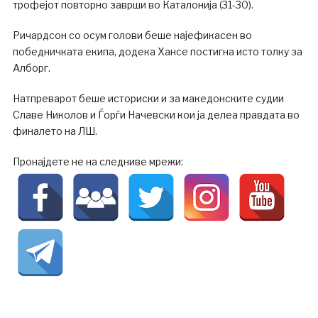
трофејот повторно заврши во Каталонија (31-30).
Ричардсон со осум голови беше најефикасен во
победничката екипа, додека Хансе постигна исто толку за
Алборг.
Натпреварот беше историски и за македонските судии
Славе Николов и Ѓорѓи Начевски кои ја делеа правдата во
финалето на ЛШ.
Пронајдете не на следниве мрежи: