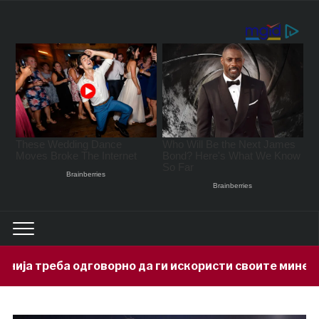
рно да ги искористи своите минерални богатства