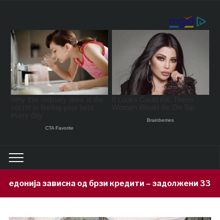
д брзи кредити – задолжени 333 милиони евра за 71 д