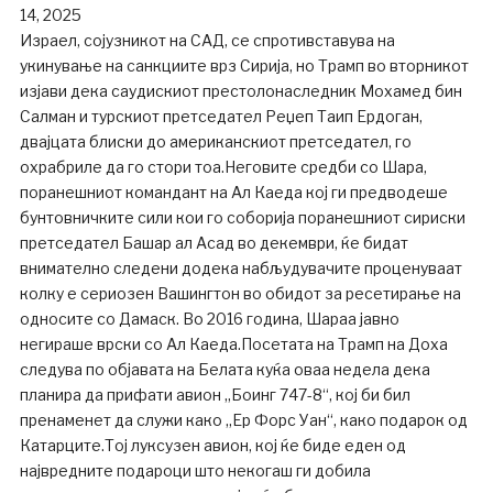
14, 2025
Израел, сојузникот на САД, се спротивставува на
укинување на санкциите врз Сирија, но Трамп во вторникот
изјави дека саудискиот престолонаследник Мохамед бин
Салман и турскиот претседател Реџеп Таип Ердоган,
двајцата блиски до американскиот претседател, го
охрабриле да го стори тоа.Неговите средби со Шара,
поранешниот командант на Ал Каеда кој ги предводеше
бунтовничките сили кои го соборија поранешниот сириски
претседател Башар ал Асад во декември, ќе бидат
внимателно следени додека набљудувачите проценуваат
колку е сериозен Вашингтон во обидот за ресетирање на
односите со Дамаск. Во 2016 година, Шараа јавно
негираше врски со Ал Каеда.Посетата на Трамп на Доха
следува по објавата на Белата куќа оваа недела дека
планира да прифати авион „Боинг 747-8“, кој би бил
пренаменет да служи како „Ер Форс Уан“, како подарок од
Катарците.Тој луксузен авион, кој ќе биде еден од
највредните подароци што некогаш ги добила