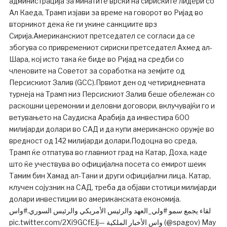
администрација за минатите врски на сириските лидери со
Ал Каеда, Трамп изјави за време на говорот во Ријад во
вторникот дека ќе ги укине санкциите врз
Сирија.Американскиот претседател се согласи да се
збогува со привремениот сириски претседател Ахмед ал-
Шара, кој исто така ќе биде во Ријад на средби со
членовите на Советот за соработка на земјите од
Персискиот Залив (GCC).Првиот ден од четиридневната
турнеја на Трамп низ Персискиот Залив беше обележан со
раскошни церемонии и деловни договори, вклучувајќи го и
ветувањето на Саудиска Арабија да инвестира 600
милијарди долари во САД и да купи американско оружје во
вредност од 142 милијарди долари.Подоцна во среда,
Трамп ќе отпатува во главниот град на Катар, Доха, каде
што ќе учествува во официјална посета со емирот шеик
Тамим бин Хамад ал-Тани и други официјални лица. Катар,
клучен сојузник на САД, треба да објави стотици милијарди
долари инвестиции во американската економија.
لقاء يجمع سمو #ولي_العهد والرئيس الأمريكي والرئيس السوري.#واس
pic.twitter.com/2Xi9GCfEJj— واس الأخبار الملكية (@spagov) May