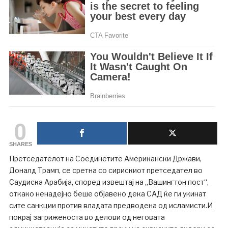
0
SHARES
Претседателот на Соединетите Американски Држави,
Доналд Трамп, се сретна со сирискиот претседател во
Саудиска Арабија, според извештај на „Вашингтон пост“,
откако ненадејно беше објавено дека САД ќе ги укинат
сите санкции против владата предводена од исламисти.И
покрај загриженоста во делови од неговата