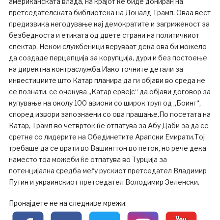
американската влада, на крајот ќе биде дониран на
претседателската библиотека на Доналд Трамп. Оваа вест
предизвика негодување кај демократите и загриженост за
безбедноста и етиката од двете страни на политичкиот
спектар. Некои службеници веруваат дека ова би можело
да создаде перцепција за корупција, дури и без постоење
на директна контраслужба.Иако точните детали за
инвестициите што Катар планира да ги објави во среда не
се познати, се очекува „Катар ервејс“ да објави договор за
купување на околу 100 авиони со широк труп од „Боинг“,
според извори запознаени со ова прашање.По посетата на
Катар, Трамп во четврток ќе отпатува за Абу Даби за да се
сретне со лидерите на Обединетите Арапски Емирати.Тој
требаше да се врати во Вашингтон во петок, но рече дека
наместо тоа можеби ќе отпатува во Турција за
потенцијална средба меѓу рускиот претседател Владимир
Путин и украинскиот претседател Володимир Зеленски.
Пронајдете не на следниве мрежи: