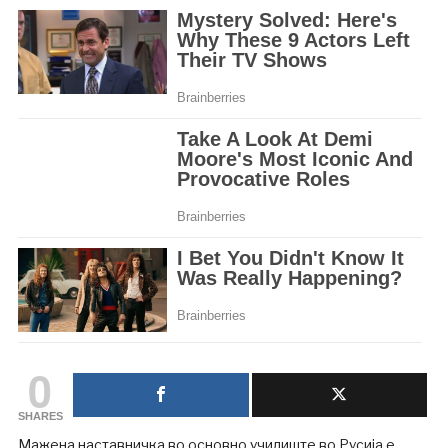
0
SHARES
Мажена наставничка во основно училиште во Русија е