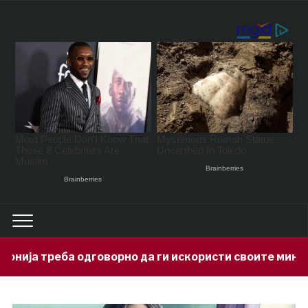
ворно да ги искористи своите минерални богатства