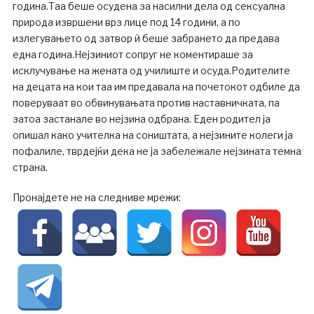
година.Таа беше осудена за насилни дела од сексуална
природа извршени врз лице под 14 години, а по
излегувањето од затвор ѝ беше забрането да предава
една година.Нејзиниот сопруг не коментираше за
исклучување на жената од училиште и осуда.Родителите
на децата на кои таа им предавала на почетокот одбиле да
поверуваат во обвинувањата против наставничката, па
затоа застанале во нејзина одбрана. Еден родител ја
опишал како учителка на соништата, а нејзините колеги ја
пофалиле, тврдејќи дека не ја забележале нејзината темна
страна.
Пронајдете не на следниве мрежи: