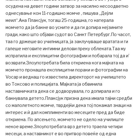
осудена на девет години затвор за насилно несоодветно
однесување кон 11-годишно момче , пишува „Дејли
меил“.Ана Плаксјук, тогаш 25-годишна, го натерала
момчето да ја бакне во усните и да ги допира нејзините
гради, како што објави судот во Санкт Петербург.По часот,
таа го држеше во училницата, ја заклучуваше вратата и ги
галеше неговите интимни делови преку облеката.Таа му
испратила и експлицитни фотографии и побарала тој да и’
возврати.Злоупотребата била откриена кога мајката на
момчето пронашла експлицитни пораки и фотографии на
Vocap и веднаш го известила директорот на училиштето
во Токсово и полицијата. Мајката ја обвинила
наставничката дека се додворувала, го допирала и го
бакнувала детето.Плаксјук призна дека имала тајни средби
со малолетното момче, тврдејќи дека тој покажал знаци на
интерес и ѝ дал комплименти во месеците пред да биде
откриена. По апсењето, момчето не одело на училиште
некое време.Злоупотребата врз детето траела четири
месеци, а наставникот е во притвор повеќе од една